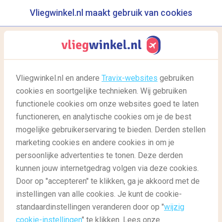
Vliegwinkel.nl maakt gebruik van cookies
reisgids
menu
Vliegwinkel.nl en andere
Travix-websites
gebruiken
cookies en soortgelijke technieken. Wij gebruiken
12/10/2022
-
door
Maxime
functionele cookies om onze websites goed te laten
functioneren, en analytische cookies om je de best
mogelijke gebruikerservaring te bieden. Derden stellen
marketing cookies en andere cookies in om je
persoonlijke advertenties te tonen. Deze derden
kunnen jouw internetgedrag volgen via deze cookies.
Door op "accepteren" te klikken, ga je akkoord met de
Het griezeligste feestseizoen: De top Halloween-
instellingen van alle cookies. Je kunt de cookie-
feesten wereldwijd om te bezoeken
standaardinstellingen veranderen door op "
wijzig
cookie-instellingen
" te klikken. Lees onze