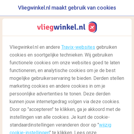
Vliegwinkel.nl maakt gebruik van cookies
reisgids
menu
Vliegwinkel.nl en andere
Travix-websites
gebruiken
Op reis in coronatijd: dit
cookies en soortgelijke technieken. Wij gebruiken
neem ik mee
functionele cookies om onze websites goed te laten
functioneren, en analytische cookies om je de best
03/05/2022
-
door
Laurens
mogelijke gebruikerservaring te bieden. Derden stellen
marketing cookies en andere cookies in om je
persoonlijke advertenties te tonen. Deze derden
kunnen jouw internetgedrag volgen via deze cookies.
Door op "accepteren" te klikken, ga je akkoord met de
Wat neem ik mee op reis in coronatijd?
instellingen van alle cookies. Je kunt de cookie-
standaardinstellingen veranderen door op "
wijzig
cookie-instellingen
" te klikken. Lees onze
Reisgids
Reisgids: Goed voorbereid