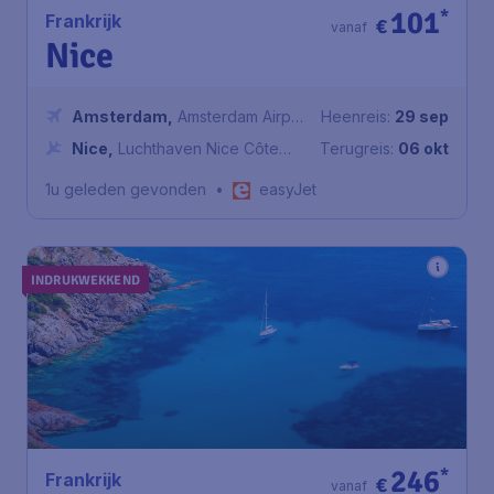
101
*
Frankrijk
€
vanaf
Nice
Amsterdam
,
Amsterdam Airport
Heenreis:
29 sep
Schiphol
Nice
,
Luchthaven Nice Côte
Terugreis:
06 okt
d'Azur
1u geleden gevonden
•
easyJet
INDRUKWEKKEND
246
*
Frankrijk
€
vanaf