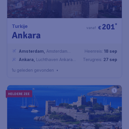
201
*
Turkije
€
vanaf
Ankara
Amsterdam
,
Amsterdam
Heenreis:
18 sep
Airport Schiphol
Ankara
,
Luchthaven Ankara
Terugreis:
27 sep
Esenboga
1u geleden gevonden
•
HELDERE ZEE