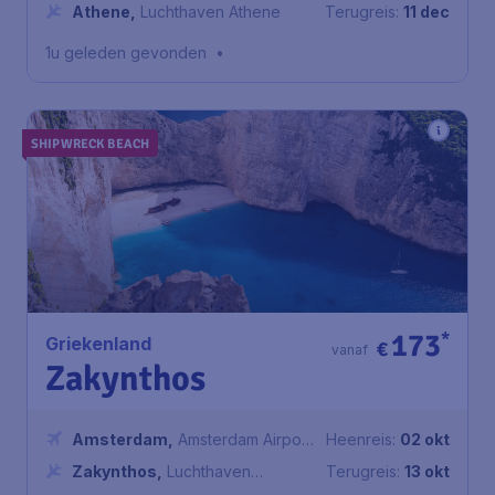
Schiphol
Athene
,
Luchthaven Athene
Terugreis:
11 dec
1u geleden gevonden
•
SHIPWRECK BEACH
173
*
Griekenland
€
vanaf
Zakynthos
Amsterdam
,
Amsterdam Airport
Heenreis:
02 okt
Schiphol
Zakynthos
,
Luchthaven
Terugreis:
13 okt
Zakynthos