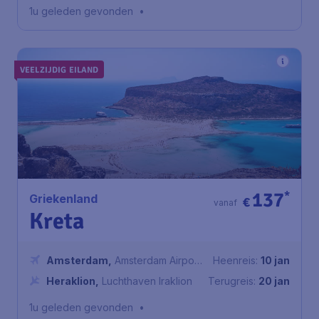
1u geleden gevonden
•
VEELZIJDIG EILAND
137
*
Griekenland
€
vanaf
Kreta
Amsterdam
,
Amsterdam Airport
Heenreis:
10 jan
Schiphol
Heraklion
,
Luchthaven Iraklion
Terugreis:
20 jan
1u geleden gevonden
•