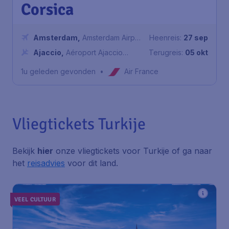
Corsica
Amsterdam
,
Amsterdam Airport
Heenreis:
27 sep
Schiphol
Ajaccio
,
Aéroport Ajaccio
Terugreis:
05 okt
Napoléon Bonaparte
1u geleden gevonden
•
Air France
Vliegtickets Turkije
Bekijk
hier
onze vliegtickets voor Turkije of ga naar
het
reisadvies
voor dit land.
VEEL CULTUUR