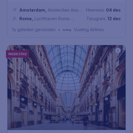
Amsterdam
,
Amsterdam Airport
Heenreis:
04 dec
Schiphol
Rome
,
Luchthaven Roma-
Terugreis:
12 dec
Fiumicino
1u geleden gevonden
•
Vueling Airlines
MODESTAD