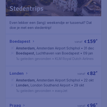
Stedentrips
Even lekker een (lang) weekendje er tussenuit? Dat
doe je met een stedentrip!
159
*
Boedapest
€
vanaf
Amsterdam
,
Amsterdam Airport Schiphol
• 31 dec
Boedapest
,
Luchthaven van Boedapest
• 09 jan
1u geleden gevonden
•
KLM Royal Dutch Airlines
82
*
Londen
€
vanaf
Amsterdam
,
Amsterdam Airport Schiphol
• 22 okt
Londen
,
London Southend Airport
• 29 okt
1u geleden gevonden
•
easyJet
96
*
Praag
€
vanaf