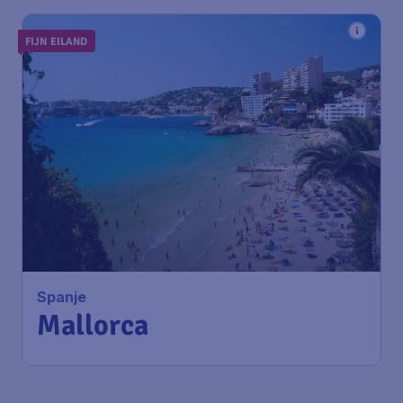
FIJN EILAND
113
*
Spanje
€
vanaf
Mallorca
Amsterdam
,
Amsterdam Airport
Heenreis:
05 dec
Schiphol
Palma de Mallorca
,
Luchthaven
Terugreis:
13 dec
Palma de Mallorca
1u geleden gevonden
•