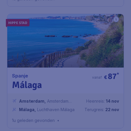
HIPPE STAD
87
*
Spanje
€
vanaf
Málaga
Amsterdam
,
Amsterdam
Heenreis:
14 nov
Airport Schiphol
Málaga
,
Luchthaven Málaga
Terugreis:
22 nov
1u geleden gevonden
•