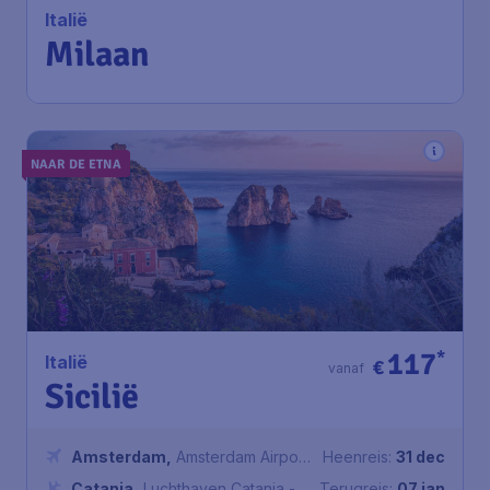
Italië
Milaan
NAAR DE ETNA
117
*
Italië
€
vanaf
Sicilië
Amsterdam
,
Amsterdam Airport
Heenreis:
31 dec
Schiphol
Catania
,
Luchthaven Catania -
Terugreis:
07 jan