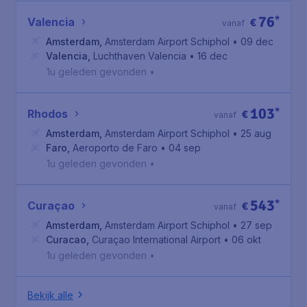
76
*
Valencia
€
vanaf
Amsterdam
,
Amsterdam Airport Schiphol
• 09 dec
Valencia
,
Luchthaven Valencia
• 16 dec
1u geleden gevonden
•
103
*
Rhodos
€
vanaf
Amsterdam
,
Amsterdam Airport Schiphol
• 25 aug
Faro
,
Aeroporto de Faro
• 04 sep
1u geleden gevonden
•
543
*
Curaçao
€
vanaf
Amsterdam
,
Amsterdam Airport Schiphol
• 27 sep
Curacao
,
Curaçao International Airport
• 06 okt
1u geleden gevonden
•
Bekijk alle