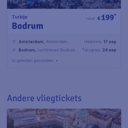
199
*
Turkije
€
vanaf
Bodrum
Amsterdam
,
Amsterdam
Heenreis:
17 sep
Airport Schiphol
Bodrum
,
Luchthaven Bodrum
Terugreis:
24 sep
Milas
1u geleden gevonden
•
Andere vliegtickets