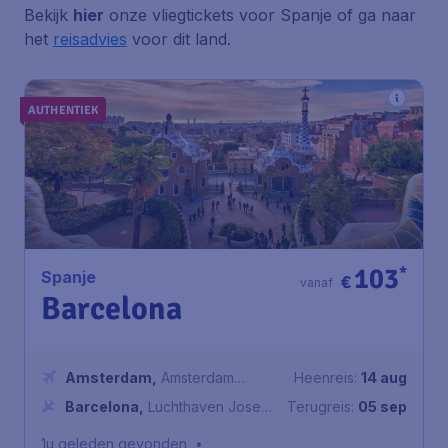
Bekijk
hier
onze vliegtickets voor Spanje of ga naar
het
reisadvies
voor dit land.
AUTHENTIEK
103
*
Spanje
€
vanaf
Barcelona
Amsterdam
,
Amsterdam
Heenreis:
14 aug
Airport Schiphol
Barcelona
,
Luchthaven Josep
Terugreis:
05 sep
Tarradellas Barcelona-El Prat
1u geleden gevonden
•