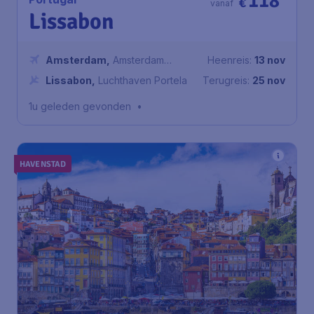
118
€
vanaf
Lissabon
Amsterdam
,
Amsterdam
Heenreis:
13 nov
Airport Schiphol
Lissabon
,
Luchthaven Portela
Terugreis:
25 nov
1u geleden gevonden
•
HAVENSTAD
124
*
Portugal
€
vanaf
Porto