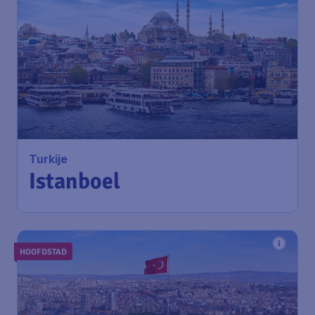
197
*
Turkije
€
vanaf
Istanboel
Amsterdam
,
Amsterdam Airport
Heenreis:
06 okt
Schiphol
Istanboel
,
Istanbul Airport
Terugreis:
16 okt
1u geleden gevonden
•
Air Serbia
HOOFDSTAD