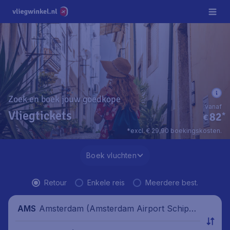
Zoek en boek jouw goedkope
vanaf
Vliegtickets
82
*
€
*excl. € 29,90 boekingskosten.
Boek vluchten
Retour
Enkele reis
Meerdere best.
Amsterdam (Amsterdam Airport Schipho
AMS
l), Nederland