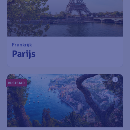
166
*
Frankrijk
€
vanaf
Parijs
Amsterdam
,
Amsterdam
Heenreis:
09 aug
Airport Schiphol
Parijs
,
Luchthaven Parijs-
Terugreis:
26 aug
Charles de Gaulle
1u geleden gevonden
•
Air France
KUSTSTAD