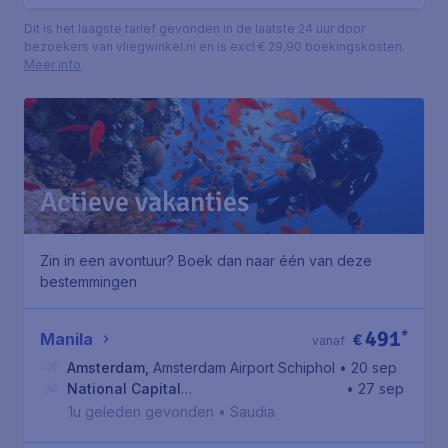
Dit is het laagste tarief gevonden in de laatste 24 uur door
bezoekers van vliegwinkel.nl en is excl € 29,90 boekingskosten.
Meer info
Actieve vakanties
Zin in een avontuur? Boek dan naar één van deze
bestemmingen
491
*
Manila
€
vanaf
Amsterdam
,
Amsterdam Airport Schiphol
• 20 sep
National Capital
• 27 sep
Region
,
Ninoy Aquino International Airport
1u geleden gevonden
•
Saudia