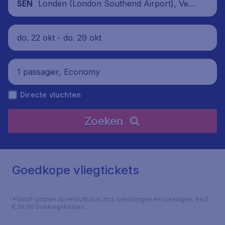
Londen (London Southend Airport), Ver
SEN
enigd Koninkrijk
do. 22 okt - do. 29 okt
1 passagier, Economy
Directe vluchten
Zoeken
Goedkope vliegtickets
*Vanaf-prijzen op retourbasis, incl. belastingen en toeslagen, excl.
€ 29,90 boekingskosten.