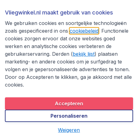
Zimbabwe
Zuid-Afrika
Vliegwinkel.nl maakt gebruik van cookies
Azië
We gebruiken cookies en soortgelijke technologieën
Afghanistan
Armenië
zoals gespecificeerd in ons
cookiebeleid
. Functionele
cookies zorgen ervoor dat onze websites goed
Azerbeidjan
Bangladesh
werken en analytische cookies verbeteren de
Brunei
Cambodja
gebruikerservaring. Derden (
bekijk lijst
) plaatsen
China
Filipijnen
marketing- en andere cookies om je surfgedrag te
volgen en je gepersonaliseerde advertenties te tonen.
Hong Kong
India
Door op Accepteren te klikken, ga je akkoord met alle
Indonesië
Japan
cookies.
Kazachstan
Kirgizië
Laos
Macau
Accepteren
Malediven
Maleisië
Personaliseren
Myanmar
Nepal
Weigeren
Oezbekistan
Pakistan