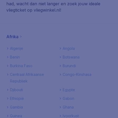
had, wacht dan niet langer en zoek jouw ideale
vliegticket op vliegwinkel.nl!
Afrika
Algerije
Angola
Benin
Botswana
Burkina Faso
Burundi
Centraal Afrikaanse
Congo-Kinshasa
Republiek
Djibouti
Egypte
Ethiopië
Gabon
Gambia
Ghana
Guinea
Ivoorkust