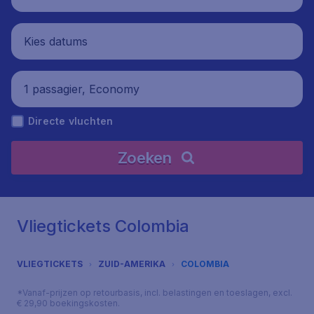
Kies datums
1 passagier, Economy
Directe vluchten
Zoeken
Vliegtickets Colombia
VLIEGTICKETS
ZUID-AMERIKA
COLOMBIA
*Vanaf-prijzen op retourbasis, incl. belastingen en toeslagen, excl.
€ 29,90 boekingskosten.