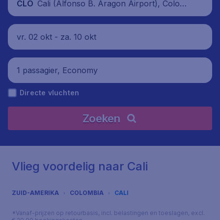
Cali (Alfonso B. Aragon Airport), Colomb
CLO
ia
vr. 02 okt - za. 10 okt
1 passagier, Economy
Directe vluchten
Zoeken
Vlieg voordelig naar Cali
ZUID-AMERIKA
COLOMBIA
CALI
*Vanaf-prijzen op retourbasis, incl. belastingen en toeslagen, excl.