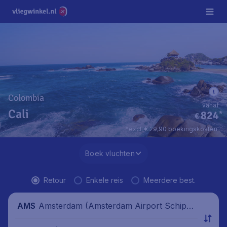
Colombia
vanaf
Cali
824
*
€
*excl. € 29,90 boekingskosten.
Boek vluchten
Retour
Enkele reis
Meerdere best.
Amsterdam (Amsterdam Airport Schipho
AMS
l), Nederland