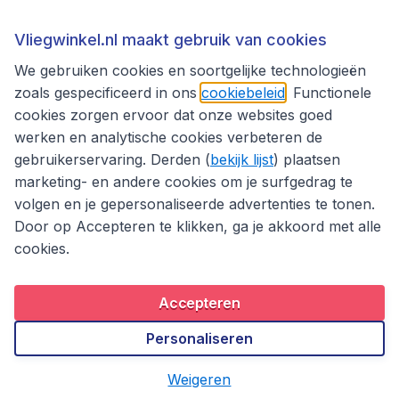
Thema's
Vliegwinkel.nl maakt gebruik van cookies
We gebruiken cookies en soortgelijke technologieën
zoals gespecificeerd in ons
cookiebeleid
. Functionele
cookies zorgen ervoor dat onze websites goed
werken en analytische cookies verbeteren de
gebruikerservaring. Derden (
bekijk lijst
) plaatsen
marketing- en andere cookies om je surfgedrag te
volgen en je gepersonaliseerde advertenties te tonen.
Door op Accepteren te klikken, ga je akkoord met alle
cookies.
Toegankelijkheidsverklaring
Algemene voorwaarden
Disclaimer
Privacybeleid
Cookies
Accepteren
Copyright © 2026
Personaliseren
Weigeren