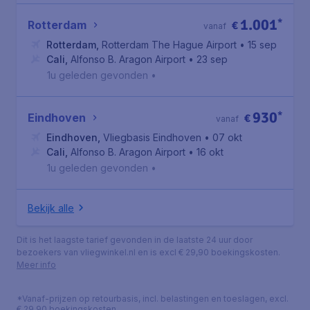
1.001
*
Rotterdam
€
vanaf
Rotterdam
,
Rotterdam The Hague Airport
• 15 sep
Cali
,
Alfonso B. Aragon Airport
• 23 sep
1u geleden gevonden
•
930
*
Eindhoven
€
vanaf
Eindhoven
,
Vliegbasis Eindhoven
• 07 okt
Cali
,
Alfonso B. Aragon Airport
• 16 okt
1u geleden gevonden
•
Bekijk alle
Dit is het laagste tarief gevonden in de laatste 24 uur door
bezoekers van vliegwinkel.nl en is excl € 29,90 boekingskosten.
Meer info
*Vanaf-prijzen op retourbasis, incl. belastingen en toeslagen, excl.
€ 29,90 boekingskosten.