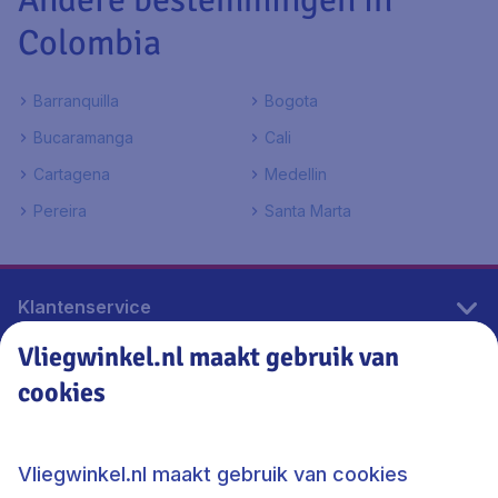
Colombia
Barranquilla
Bogota
Bucaramanga
Cali
Cartagena
Medellin
Pereira
Santa Marta
Klantenservice
Vliegwinkel.nl maakt gebruik van
cookies
Vliegwinkel.nl
Thema's
Vliegwinkel.nl maakt gebruik van cookies