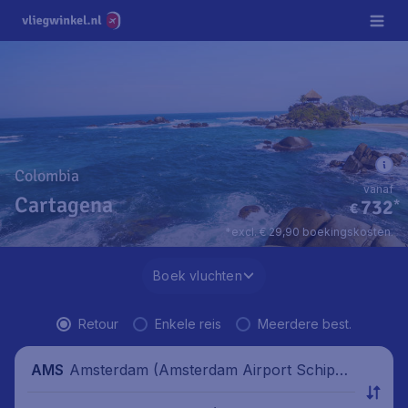
Colombia
vanaf
Cartagena
732
*
€
*excl. € 29,90 boekingskosten.
Boek vluchten
Retour
Enkele reis
Meerdere best.
Amsterdam (Amsterdam Airport Schipho
AMS
l), Nederland