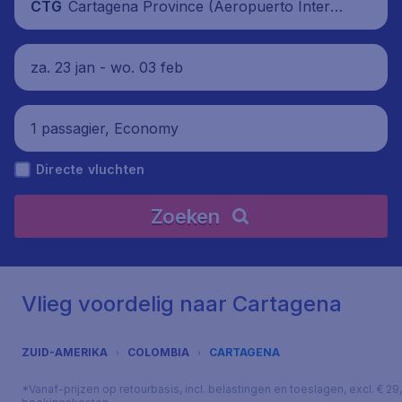
Cartagena Province (Aeropuerto Interna
CTG
cional Rafael Núñez), Colombia
za. 23 jan - wo. 03 feb
1 passagier, Economy
Directe vluchten
Zoeken
Vlieg voordelig naar Cartagena
ZUID-AMERIKA
COLOMBIA
CARTAGENA
*Vanaf-prijzen op retourbasis, incl. belastingen en toeslagen, excl. € 29