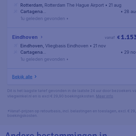
Rotterdam
,
Rotterdam The Hague Airport
• 21 aug
Cartagena
• 28 au
Province
,
Aeropuerto Internacional Rafael Núñez
1u geleden gevonden
•
1.15
Eindhoven
€
vanaf
Eindhoven
,
Vliegbasis Eindhoven
• 21 nov
Cartagena
• 29 no
Province
,
Aeropuerto Internacional Rafael Núñez
1u geleden gevonden
•
Bekijk alle
Dit is het laagste tarief gevonden in de laatste 24 uur door bezoekers v
vliegwinkel.nl en is excl € 29,90 boekingskosten.
Meer info
*Vanaf-prijzen op retourbasis, incl. belastingen en toeslagen, excl. € 29
boekingskosten.
Andere bestemmingen in