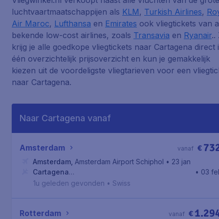
Vliegwinkel.nl verkoopt naast alle vluchten van de grot
luchtvaartmaatschappijen als
KLM
,
Turkish Airlines
,
Ro
Air Maroc
,
Lufthansa
en
Emirates
ook vliegtickets van a
bekende low-cost airlines, zoals
Transavia
en
Ryanair
..
krijg je alle goedkope vliegtickets naar Cartagena direct 
één overzichtelijk prijsoverzicht en kun je gemakkelijk
kiezen uit de voordeligste vliegtarieven voor een vliegtic
naar Cartagena.
Naar Cartagena vanaf
73
Amsterdam
€
vanaf
Amsterdam
,
Amsterdam Airport Schiphol
• 23 jan
Cartagena
• 03 fe
Province
,
Aeropuerto Internacional Rafael Núñez
1u geleden gevonden
•
Swiss
1.29
Rotterdam
€
vanaf