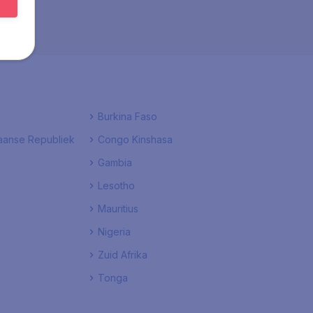
Burkina Faso
kaanse Republiek
Congo Kinshasa
Gambia
Lesotho
Mauritius
Nigeria
Zuid Afrika
Tonga