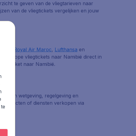
erzicht te geven van de vliegtarieven naar
en van de vliegtickets vergelijken en jouw
lines
,
Royal Air Maroc
,
Lufthansa
en
lle goedkope vliegtickets naar Namibië direct in
vliegticket naar Namibië.
n
s
n
oudt aan wetgeving, regelgeving en
e
 producten of diensten verkopen via
 te