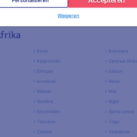
Accepteren
Personaliseren
lagen, excl. € 29,90 boekingskosten.
Weigeren
frika
Benin
Botswana
Kaapverdie
Centraal Afri
Ethiopie
Gabon
Ivoorkust
Kenia
Malawi
Mali
Namibie
Niger
Seychellen
Sierra Leone
Tanzania
Togo
Zambia
Zimbabwe