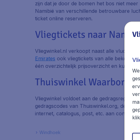
zijn dat je door de bomen het bos niet meer 
Namibië van verschillende betrouwbare lucht
ticket online reserveren.
Vliegtickets naar Namibi
Vl
Vliegwinkel.nl verkoopt naast alle vluchten
Emirates
ook vliegtickets van alle bekende l
Vl
één overzichtelijk prijsoverzicht en kun je g
We 
ges
Thuiswinkel Waarborg
erv
ver
Vliegwinkel voldoet aan de gedragsregels Th
mar
gedragscodes van Thuiswinkel.org, de branc
gep
internet, catalogus, post, etc. aan consume
kli
Windhoek