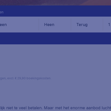
en
Heen
Terug
1
en
lagen, excl. € 29,90 boekingskosten.
urlijk niet te veel betalen. Maar met het enorme aanbod luc