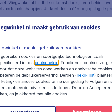
ziet. Vliegwinkel.nl biedt de uitkomst door je een helder ov
vaartmaatschappijen. Je kunt dus in één oogopslag de prijz
ë boeken met vliegwinkel.nl
iegwinkel.nl maakt gebruik van cookies
 van de grote luchtvaartmaatschappijen als
KLM
,
Turkish Air
ow-cost airlines, zoals
Transavia
en
Ryanair
.. Zo krijg je a
iegwinkel.nl maakt gebruik van cookies
emakkelijk kiezen uit de voordeligste vliegtarieven voor een 
gebruiken cookies en soortgelijke technologieën zoals
pecificeerd in ons
cookiebeleid
. Functionele cookies zorge
oor dat onze websites goed werken en analytische cookie
beteren de gebruikerservaring. Derden (
bekijk lijst
) plaatse
uiswinkel Waarborg, wat inhoudt dat Vliegwinkel.nl zich h
keting- en andere cookies om je surfgedrag te volgen en j
hevereniging van nagenoeg alle bedrijven in Nederland die
ersonaliseerde advertenties te tonen. Door op Accepteren
nten.
kken, ga je akkoord met alle cookies.