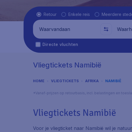
Vluchttype
Retour
Enkele reis
Meerdere sted
Waarvandaan
Waarhe
Directe vluchten
Vliegtickets Namibië
HOME
VLIEGTICKETS
AFRIKA
NAMIBIË
*Vanaf-prijzen op retourbasis, incl. belastingen en toes
Vliegtickets Namibië
Voor je vliegticket naar Namibië wil je natu