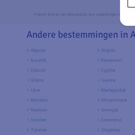
*Vanaf-prijzen op retourbasis, incl. belastingen en toes
Andere bestemmingen in A
Algerije
Angola
Burundi
Kameroen
Djibouti
Egypte
Ghana
Guinea
Libie
Madagaskar
Marokko
Mozambique
Reunion
Senegal
Soedan
Swaziland
Tunesie
Oeganda