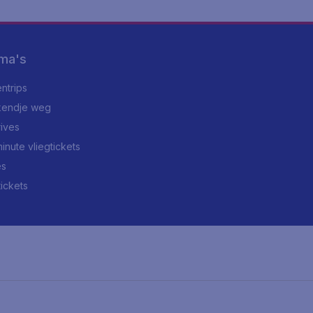
ma's
ntrips
endje weg
rives
minute vliegtickets
es
tickets