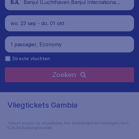
Banjul (Luchthaven Banjul Internationaa
BJL
l), Gambia
wo. 23 sep - do. 01 okt
1 passagier, Economy
Directe vluchten
Zoeken
Vliegtickets Gambia
*Vanaf-prijzen op retourbasis, incl. belastingen en toeslagen, excl.
€ 29,90 boekingskosten.