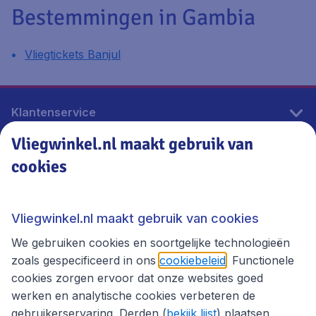
Bestemmingen in Gambia
Vliegtickets Banjul
Klantenservice
Vliegwinkel.nl maakt gebruik van
cookies
Vliegwinkel.nl
Thema's
Vliegwinkel.nl maakt gebruik van cookies
We gebruiken cookies en soortgelijke technologieën
zoals gespecificeerd in ons
cookiebeleid
. Functionele
cookies zorgen ervoor dat onze websites goed
werken en analytische cookies verbeteren de
gebruikerservaring. Derden (
bekijk lijst
) plaatsen