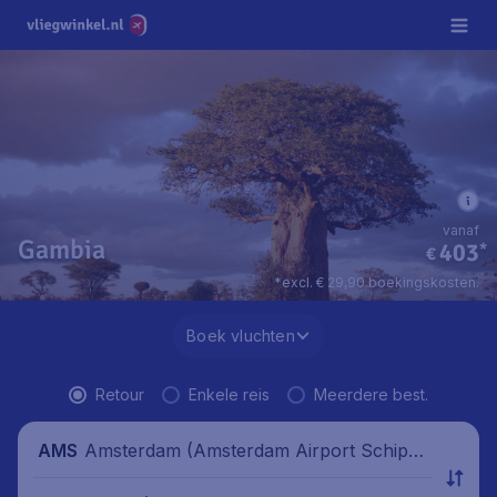
vanaf
Gambia
403
*
€
*excl. € 29,90 boekingskosten.
Boek vluchten
Retour
Enkele reis
Meerdere best.
Amsterdam (Amsterdam Airport Schipho
AMS
l), Nederland