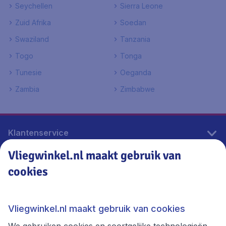
Seychellen
Sierra Leone
Zuid Afrika
Soedan
Swaziland
Tanzania
Togo
Tonga
Tunesie
Oeganda
Zambia
Zimbabwe
Klantenservice
Vliegwinkel.nl maakt gebruik van
cookies
Vliegwinkel.nl
Thema's
Vliegwinkel.nl maakt gebruik van cookies