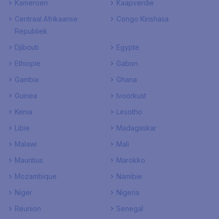
Kameroen
Kaapverdie
Centraal Afrikaanse
Congo Kinshasa
Republiek
Djibouti
Egypte
Ethiopie
Gabon
Gambia
Ghana
Guinea
Ivoorkust
Kenia
Lesotho
Libie
Madagaskar
Malawi
Mali
Mauritius
Marokko
Mozambique
Namibie
Niger
Nigeria
Reunion
Senegal