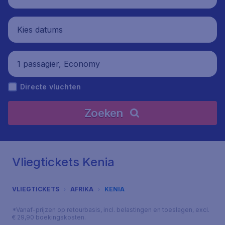
Kies datums
1 passagier, Economy
Directe vluchten
Zoeken
Vliegtickets Kenia
VLIEGTICKETS
AFRIKA
KENIA
*Vanaf-prijzen op retourbasis, incl. belastingen en toeslagen, excl.
€ 29,90 boekingskosten.