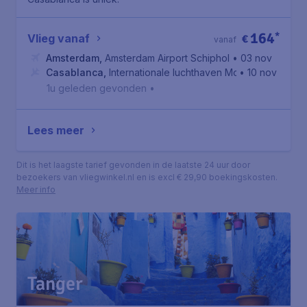
164
*
Vlieg vanaf
€
vanaf
Amsterdam
,
Amsterdam Airport Schiphol
• 03 nov
Casablanca
,
Internationale luchthaven Mohammed V
• 10 nov
1u geleden gevonden
•
Lees meer
Dit is het laagste tarief gevonden in de laatste 24 uur door
bezoekers van vliegwinkel.nl en is excl € 29,90 boekingskosten.
Meer info
Tanger