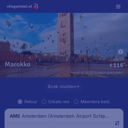
vanaf
Marokko
116
*
€
*excl. € 29,90 boekingskosten.
Boek vluchten
Retour
Enkele reis
Meerdere best.
Amsterdam (Amsterdam Airport Schipho
AMS
l), Nederland