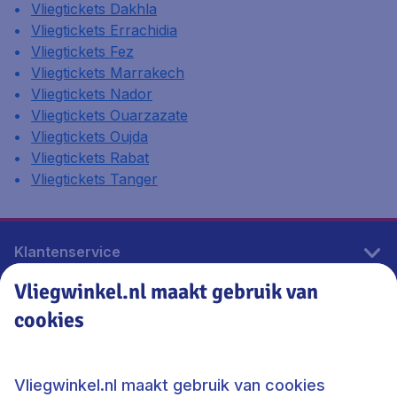
Vliegtickets Dakhla
Vliegtickets Errachidia
Vliegtickets Fez
Vliegtickets Marrakech
Vliegtickets Nador
Vliegtickets Ouarzazate
Vliegtickets Oujda
Vliegtickets Rabat
Vliegtickets Tanger
Klantenservice
Vliegwinkel.nl maakt gebruik van
cookies
Vliegwinkel.nl
Thema's
Vliegwinkel.nl maakt gebruik van cookies