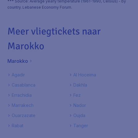
*** Source: Average yearly temperature (1961-1990, Celsius) - by
country. Lebanese Economy Forum.
Meer vliegtickets naar
Marokko
Marokko
Agadir
Al Hoceima
Casablanca
Dakhla
Errachidia
Fez
Marrakech
Nador
Ouarzazate
Oujda
Rabat
Tanger