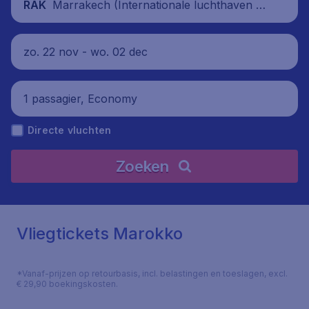
Marrakech (Internationale luchthaven M
RAK
enara), Marokko
zo. 22 nov - wo. 02 dec
1 passagier, Economy
Directe vluchten
Zoeken
Vliegtickets Marokko
*Vanaf-prijzen op retourbasis, incl. belastingen en toeslagen, excl.
€ 29,90 boekingskosten.