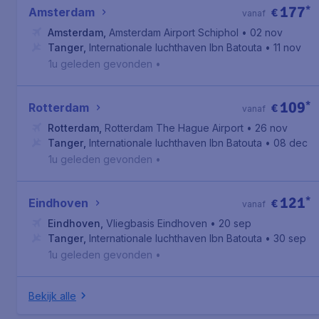
177
*
Amsterdam
€
vanaf
Amsterdam
,
Amsterdam Airport Schiphol
• 02 nov
Tanger
,
Internationale luchthaven Ibn Batouta
• 11 nov
1u geleden gevonden
•
109
*
Rotterdam
€
vanaf
Rotterdam
,
Rotterdam The Hague Airport
• 26 nov
Tanger
,
Internationale luchthaven Ibn Batouta
• 08 dec
1u geleden gevonden
•
121
*
Eindhoven
€
vanaf
Eindhoven
,
Vliegbasis Eindhoven
• 20 sep
Tanger
,
Internationale luchthaven Ibn Batouta
• 30 sep
1u geleden gevonden
•
Bekijk alle