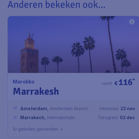
Anderen bekeken ook...
116
*
Marokko
€
vanaf
Marrakesh
Amsterdam
,
Amsterdam Airport
Heenreis:
22 nov
Schiphol
Marrakech
,
Internationale
Terugreis:
02 dec
luchthaven Menara
1u geleden gevonden
•