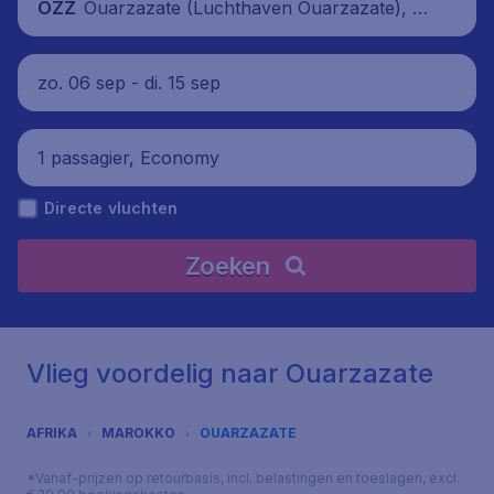
Ouarzazate (Luchthaven Ouarzazate), M
OZZ
arokko
zo. 06 sep - di. 15 sep
1 passagier, Economy
Directe vluchten
Zoeken
Vlieg voordelig naar Ouarzazate
AFRIKA
MAROKKO
OUARZAZATE
*Vanaf-prijzen op retourbasis, incl. belastingen en toeslagen, excl.