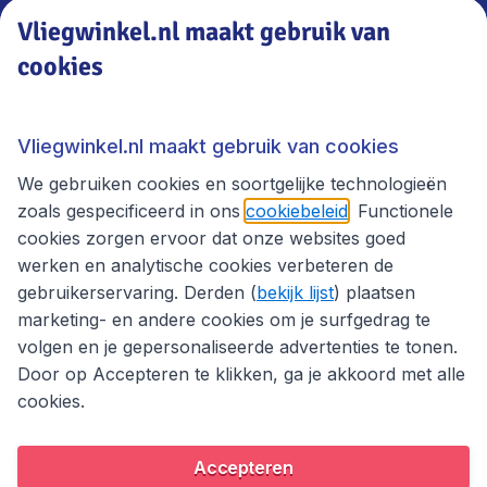
Vliegwinkel.nl maakt gebruik van
cookies
Vliegwinkel.nl
Thema's
Vliegwinkel.nl maakt gebruik van cookies
We gebruiken cookies en soortgelijke technologieën
zoals gespecificeerd in ons
cookiebeleid
. Functionele
cookies zorgen ervoor dat onze websites goed
werken en analytische cookies verbeteren de
gebruikerservaring. Derden (
bekijk lijst
) plaatsen
marketing- en andere cookies om je surfgedrag te
volgen en je gepersonaliseerde advertenties te tonen.
Door op Accepteren te klikken, ga je akkoord met alle
cookies.
Toegankelijkheidsverklaring
Algemene voorwaarden
Disclaimer
Privacybeleid
Cookies
Accepteren