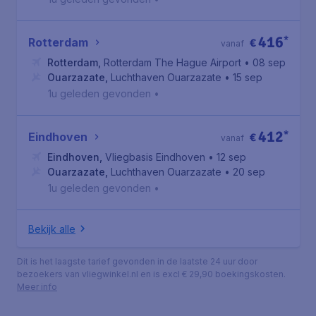
416
*
Rotterdam
€
vanaf
Rotterdam
,
Rotterdam The Hague Airport
• 08 sep
Ouarzazate
,
Luchthaven Ouarzazate
• 15 sep
1u geleden gevonden
•
412
*
Eindhoven
€
vanaf
Eindhoven
,
Vliegbasis Eindhoven
• 12 sep
Ouarzazate
,
Luchthaven Ouarzazate
• 20 sep
1u geleden gevonden
•
Bekijk alle
Dit is het laagste tarief gevonden in de laatste 24 uur door
bezoekers van vliegwinkel.nl en is excl € 29,90 boekingskosten.
Meer info