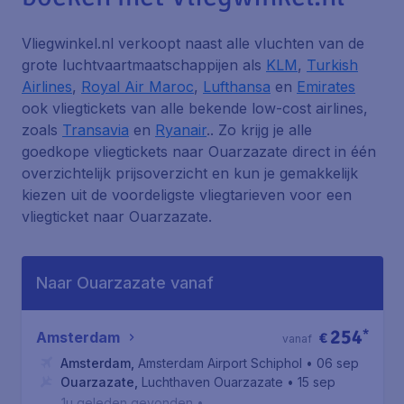
Vliegwinkel.nl verkoopt naast alle vluchten van de
grote luchtvaartmaatschappijen als
KLM
,
Turkish
Airlines
,
Royal Air Maroc
,
Lufthansa
en
Emirates
ook vliegtickets van alle bekende low-cost airlines,
zoals
Transavia
en
Ryanair
.. Zo krijg je alle
goedkope vliegtickets naar Ouarzazate direct in één
overzichtelijk prijsoverzicht en kun je gemakkelijk
kiezen uit de voordeligste vliegtarieven voor een
vliegticket naar Ouarzazate.
Naar Ouarzazate vanaf
254
*
Amsterdam
€
vanaf
Amsterdam
,
Amsterdam Airport Schiphol
• 06 sep
Ouarzazate
,
Luchthaven Ouarzazate
• 15 sep
1u geleden gevonden
•