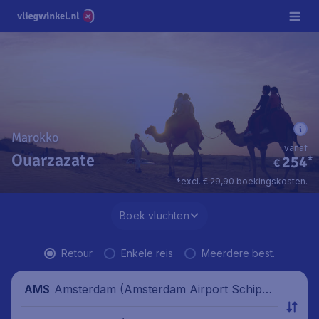
Marokko
vanaf
Ouarzazate
254
*
€
*excl. € 29,90 boekingskosten.
Boek vluchten
Retour
Enkele reis
Meerdere best.
Amsterdam (Amsterdam Airport Schipho
AMS
l), Nederland