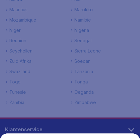
Mauritius
Marokko
Mozambique
Namibie
Niger
Nigeria
Reunion
Senegal
Seychellen
Sierra Leone
Zuid Afrika
Soedan
Swaziland
Tanzania
Togo
Tonga
Tunesie
Oeganda
Zambia
Zimbabwe
Klantenservice