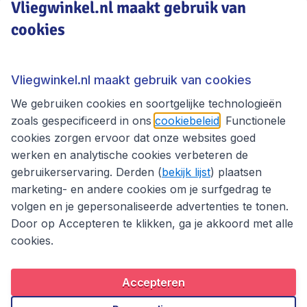
Vliegwinkel.nl maakt gebruik van
cookies
Vliegwinkel.nl
Thema's
Vliegwinkel.nl maakt gebruik van cookies
We gebruiken cookies en soortgelijke technologieën
zoals gespecificeerd in ons
cookiebeleid
. Functionele
cookies zorgen ervoor dat onze websites goed
werken en analytische cookies verbeteren de
gebruikerservaring. Derden (
bekijk lijst
) plaatsen
marketing- en andere cookies om je surfgedrag te
volgen en je gepersonaliseerde advertenties te tonen.
Door op Accepteren te klikken, ga je akkoord met alle
cookies.
Toegankelijkheidsverklaring
Algemene voorwaarden
Disclaimer
Privacybeleid
Cookies
Accepteren
Copyright © 2026