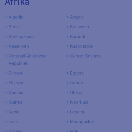
Afrika
Algerije
Angola
Benin
Botswana
Burkina Faso
Burundi
Kameroen
Kaapverdie
Centraal Afrikaanse
Congo Kinshasa
Republiek
Djibouti
Egypte
Ethiopie
Gabon
Gambia
Ghana
Guinea
Ivoorkust
Kenia
Lesotho
Libie
Madagaskar
Malawi
Mali