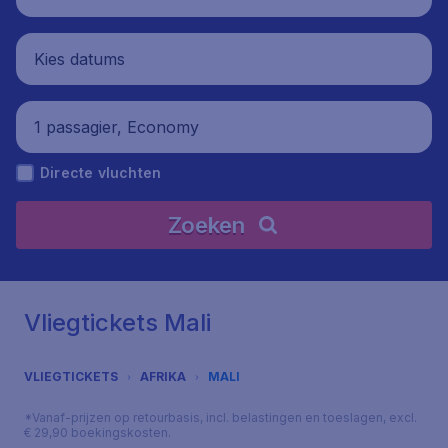
Kies datums
1 passagier, Economy
Directe vluchten
Zoeken
Vliegtickets Mali
VLIEGTICKETS
AFRIKA
MALI
*Vanaf-prijzen op retourbasis, incl. belastingen en toeslagen, excl.
€ 29,90 boekingskosten.