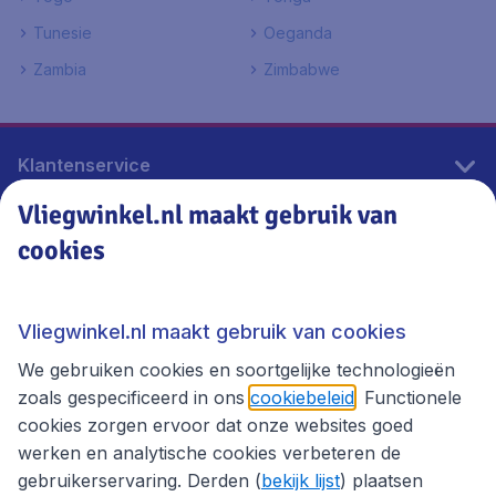
Tunesie
Oeganda
Zambia
Zimbabwe
Klantenservice
Vliegwinkel.nl maakt gebruik van
cookies
Vliegwinkel.nl
Thema's
Vliegwinkel.nl maakt gebruik van cookies
We gebruiken cookies en soortgelijke technologieën
zoals gespecificeerd in ons
cookiebeleid
. Functionele
cookies zorgen ervoor dat onze websites goed
werken en analytische cookies verbeteren de
gebruikerservaring. Derden (
bekijk lijst
) plaatsen