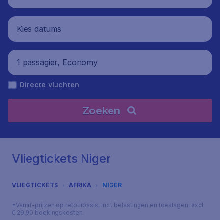
Kies datums
1 passagier, Economy
Directe vluchten
Zoeken
Vliegtickets Niger
VLIEGTICKETS
AFRIKA
NIGER
*Vanaf-prijzen op retourbasis, incl. belastingen en toeslagen, excl.
€ 29,90 boekingskosten.