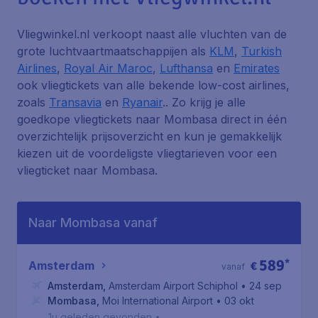
Vliegwinkel.nl verkoopt naast alle vluchten van de
grote luchtvaartmaatschappijen als
KLM
,
Turkish
Airlines
,
Royal Air Maroc
,
Lufthansa
en
Emirates
ook vliegtickets van alle bekende low-cost airlines,
zoals
Transavia
en
Ryanair
.. Zo krijg je alle
goedkope vliegtickets naar Mombasa direct in één
overzichtelijk prijsoverzicht en kun je gemakkelijk
kiezen uit de voordeligste vliegtarieven voor een
vliegticket naar Mombasa.
Naar Mombasa vanaf
589
*
Amsterdam
€
vanaf
Amsterdam
,
Amsterdam Airport Schiphol
• 24 sep
Mombasa
,
Moi International Airport
• 03 okt
1u geleden gevonden
•