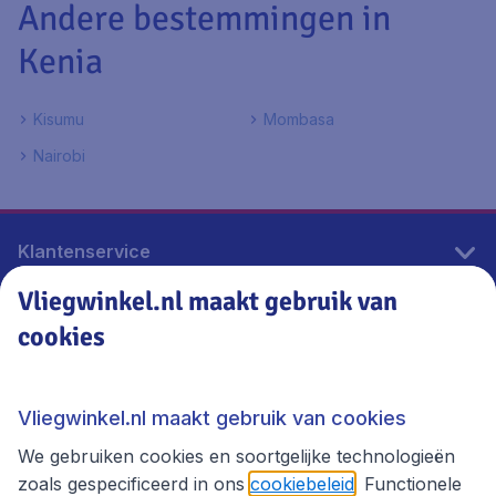
Andere bestemmingen in
Kenia
Kisumu
Mombasa
Nairobi
Klantenservice
Vliegwinkel.nl maakt gebruik van
cookies
Vliegwinkel.nl
Thema's
Vliegwinkel.nl maakt gebruik van cookies
We gebruiken cookies en soortgelijke technologieën
zoals gespecificeerd in ons
cookiebeleid
. Functionele