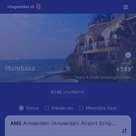
Kenia
vanaf
Mombasa
589
*
€
*excl. € 29,90 boekingskosten.
Boek vluchten
Retour
Enkele reis
Meerdere best.
Amsterdam (Amsterdam Airport Schipho
AMS
l), Nederland