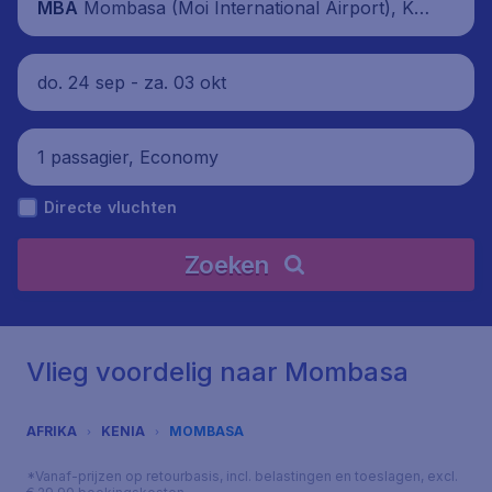
Mombasa (Moi International Airport), Ke
MBA
nia
do. 24 sep - za. 03 okt
1 passagier, Economy
Directe vluchten
Zoeken
Vlieg voordelig naar Mombasa
AFRIKA
KENIA
MOMBASA
*Vanaf-prijzen op retourbasis, incl. belastingen en toeslagen, excl.