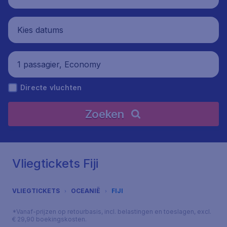
Kies datums
1 passagier, Economy
Directe vluchten
Zoeken
Vliegtickets Fiji
VLIEGTICKETS
OCEANIË
FIJI
*Vanaf-prijzen op retourbasis, incl. belastingen en toeslagen, excl.
€ 29,90 boekingskosten.