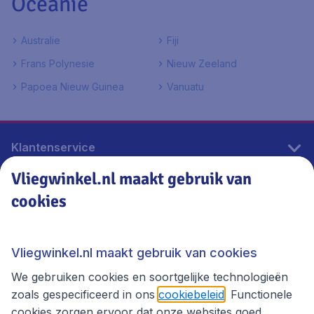
Oceanië
Australie
Fiji
Frans Polynesie
Nieuw Zeeland
Papoea Nieuw Guinea
Vanuatu
Klantenservice
Vliegwinkel.nl maakt gebruik van
cookies
Vliegwinkel.nl
Thema's
Vliegwinkel.nl maakt gebruik van cookies
We gebruiken cookies en soortgelijke technologieën
zoals gespecificeerd in ons
cookiebeleid
. Functionele
cookies zorgen ervoor dat onze websites goed