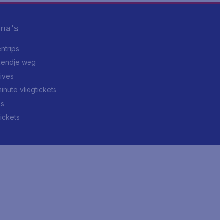
ma's
ntrips
endje weg
rives
minute vliegtickets
es
tickets