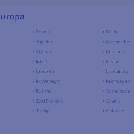
Europa
Belarus
Belgie
Tsjechie
Denemarken
Georgie
Duitsland
Ijsland
Ierland
Litouwen
Luxemburg
Montenegro
Noorwegen
Rusland
Scandinavie
Zuid Frankrijk
Spanje
Turkije
Oekraine