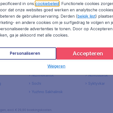
pecificeerd in ons
cookiebeleid
. Functionele cookies zorge
hevereniging van nagenoeg alle bedrijven in Nederland die
oor dat onze websites goed werken en analytische cookie
nten.
beteren de gebruikerservaring. Derden (
bekijk lijst
) plaatse
d
keting- en andere cookies om je surfgedrag te volgen en j
ersonaliseerde advertenties te tonen. Door op Accepteren
kken, ga je akkoord met alle cookies.
Accepteren
Personaliseren
Barnaul
Chelyabinsk
Weigeren
Krasnodar
Krasnoyarsk
Nizhnekamsk
Novosibirsk
g
Sochi
Syktyvkar
Yuzhno Sakhalinsk
lagen, excl. € 29,90 boekingskosten.