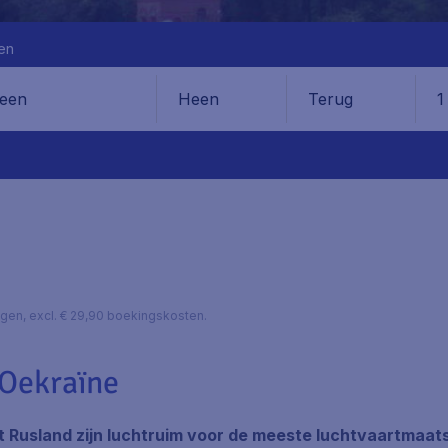
en
Heen
Terug
1
en
lagen, excl. € 29,90 boekingskosten.
Oekraïne
ft Rusland zijn luchtruim voor de meeste luchtvaartmaat