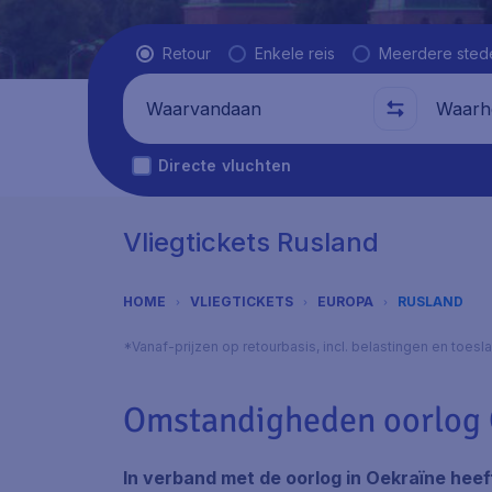
Vluchttype
Retour
Enkele reis
Meerdere sted
Waarvandaan
Waarhe
Directe vluchten
Vliegtickets Rusland
HOME
VLIEGTICKETS
EUROPA
RUSLAND
*Vanaf-prijzen op retourbasis, incl. belastingen en toes
Omstandigheden oorlog 
In verband met de oorlog in Oekraïne hee