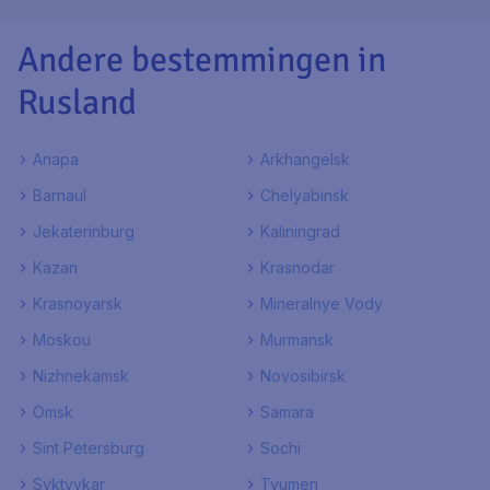
Andere bestemmingen in
Rusland
Anapa
Arkhangelsk
Barnaul
Chelyabinsk
Jekaterinburg
Kaliningrad
Kazan
Krasnodar
Krasnoyarsk
Mineralnye Vody
Moskou
Murmansk
Nizhnekamsk
Novosibirsk
Omsk
Samara
Sint Petersburg
Sochi
Syktyvkar
Tyumen