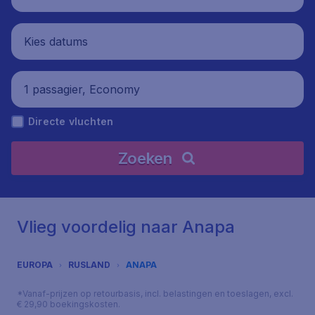
Kies datums
1 passagier, Economy
Directe vluchten
Zoeken
Vlieg voordelig naar Anapa
EUROPA
RUSLAND
ANAPA
*Vanaf-prijzen op retourbasis, incl. belastingen en toeslagen, excl.
€ 29,90 boekingskosten.