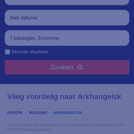
Kies datums
1 passagier, Economy
Directe vluchten
Zoeken
Vlieg voordelig naar Arkhangelsk
EUROPA
RUSLAND
ARKHANGELSK
*Vanaf-prijzen op retourbasis, incl. belastingen en toeslagen, excl.
€ 29,90 boekingskosten.