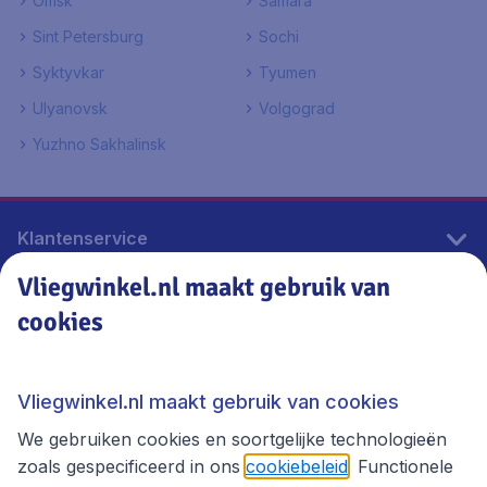
Omsk
Samara
Sint Petersburg
Sochi
Syktyvkar
Tyumen
Ulyanovsk
Volgograd
Yuzhno Sakhalinsk
Klantenservice
Vliegwinkel.nl maakt gebruik van
cookies
Vliegwinkel.nl
Thema's
Vliegwinkel.nl maakt gebruik van cookies
We gebruiken cookies en soortgelijke technologieën
zoals gespecificeerd in ons
cookiebeleid
. Functionele