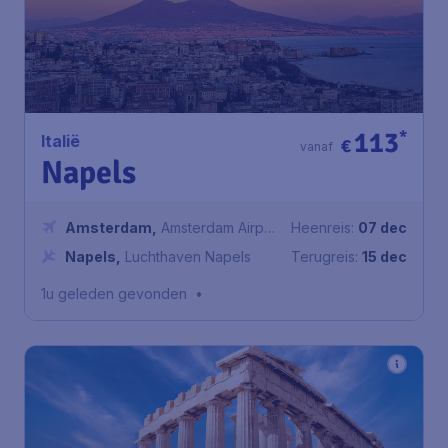
113
*
Italië
€
vanaf
Napels
Amsterdam
,
Amsterdam Airport
Heenreis:
07 dec
Schiphol
Napels
,
Luchthaven Napels
Terugreis:
15 dec
1u geleden gevonden
•