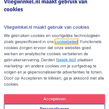
Vliegwinkel.nl maakt gebruik van
cookies
Vliegwinkel.nl
Thema's
Vliegwinkel.nl maakt gebruik van cookies
We gebruiken cookies en soortgelijke technologieën
zoals gespecificeerd in ons
cookiebeleid
. Functionele
cookies zorgen ervoor dat onze websites goed
werken en analytische cookies verbeteren de
gebruikerservaring. Derden (
bekijk lijst
) plaatsen
marketing- en andere cookies om je surfgedrag te
volgen en je gepersonaliseerde advertenties te tonen.
Door op Accepteren te klikken, ga je akkoord met alle
cookies.
Toegankelijkheidsverklaring
Algemene voorwaarden
Disclaimer
Privacybeleid
Cookies
Accepteren
Copyright © 2026
Personaliseren