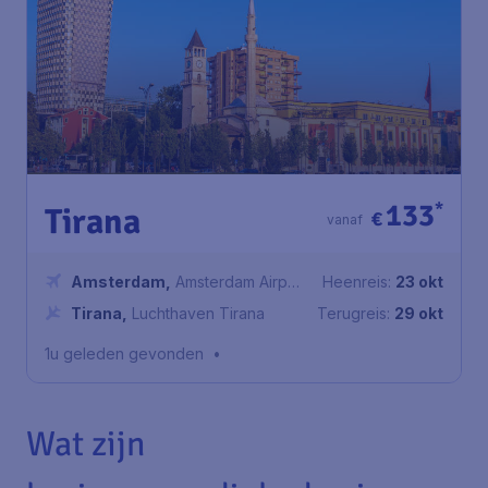
133
*
Tirana
€
vanaf
Amsterdam
,
Amsterdam Airport
Heenreis:
23 okt
Schiphol
Tirana
,
Luchthaven Tirana
Terugreis:
29 okt
1u geleden gevonden
•
Wat zijn