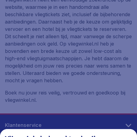
website, waarmee je in een handomdraai alle
beschikbare vliegtickets ziet, inclusief de bijbehorende
aanbiedingen. Daarnaast heb je de keuze om gelijktijdig
vervoer en een hotel bij je vliegtickets te reserveren.
Dit scheelt je niet alleen tijd, maar vanwege de scherpe
aanbiedingen ook geld. Op vliegwinkel.nl heb je
bovendien een brede keuze uit zowel low-cost als
high-end vliegtuigmaatschappijen. Je hebt daarom de
mogelijkheid om jouw reis precies naar wens samen te
stellen. Uiteraard bieden we goede ondersteuning,
mocht je vragen hebben.
Boek nu jouw reis veilig, vertrouwd en goedkoop bij
vliegwinkel.nl.
Klantenservice