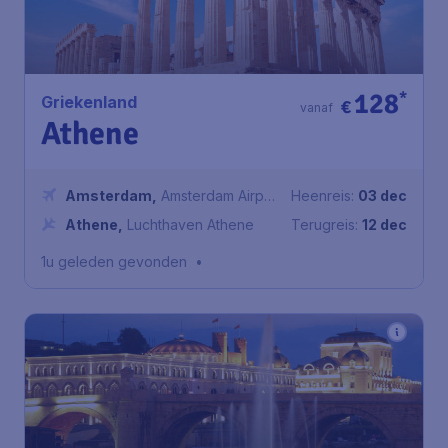
128
*
Griekenland
€
vanaf
Athene
Amsterdam
,
Amsterdam Airport
Heenreis:
03 dec
Schiphol
Athene
,
Luchthaven Athene
Terugreis:
12 dec
1u geleden gevonden
•