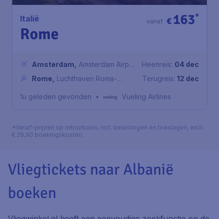
163
*
Italië
€
vanaf
Rome
Amsterdam
,
Amsterdam Airport
Heenreis:
04 dec
Schiphol
Rome
,
Luchthaven Roma-
Terugreis:
12 dec
Fiumicino
1u geleden gevonden
•
Vueling Airlines
*Vanaf-prijzen op retourbasis, incl. belastingen en toeslagen, excl.
€ 29,90 boekingskosten.
Vliegtickets naar Albanië
boeken
Vliegwinkel.nl heeft een eenvoudige zoekfunctie op de