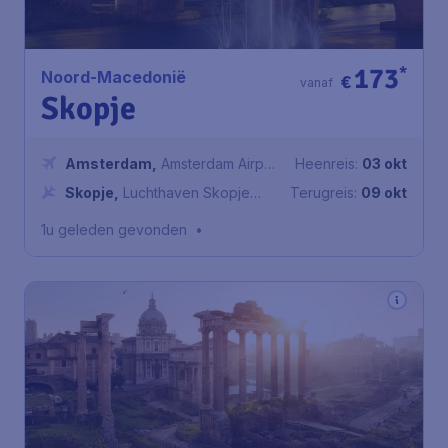
173
*
Noord-Macedonië
€
vanaf
Skopje
Amsterdam
,
Amsterdam Airport
Heenreis:
03 okt
Schiphol
Skopje
,
Luchthaven Skopje
Terugreis:
09 okt
Alexander de Grote
1u geleden gevonden
•