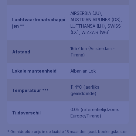
AIRSERBIA (JU),
Luchtvaartmaatschappi
AUSTRIAN AIRLINES (OS),
jen
**
LUFTHANSA (LH), SWISS
(LX), WIZZAIR (W6)
1657 km (Amsterdam -
Afstand
Tirana)
Lokale munteenheid
Albanian Lek
11.4°C (jaarlijks
Temperatuur
***
gemiddelde)
0.0h (referentietijdzone:
Tijdsverschil
Europe/Tirane)
* Gemiddelde prijs in de laatste 18 maanden (excl. boekingskosten