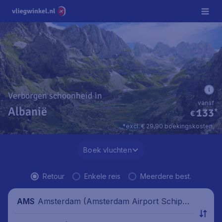
Verborgen schoonheid in
vanaf
Albanië
133
*
€
*excl. € 29,90 boekingskosten.
Boek vluchten
Retour
Enkele reis
Meerdere best.
Amsterdam (Amsterdam Airport Schipho
AMS
l), Nederland