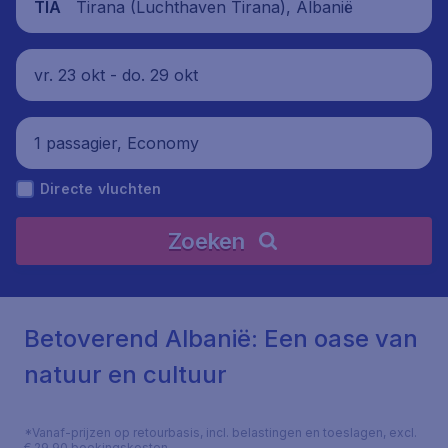
Tirana (Luchthaven Tirana), Albanië
TIA
vr. 23 okt - do. 29 okt
1 passagier, Economy
Directe vluchten
Zoeken
Betoverend Albanië: Een oase van
natuur en cultuur
*Vanaf-prijzen op retourbasis, incl. belastingen en toeslagen, excl.
€ 29,90 boekingskosten.