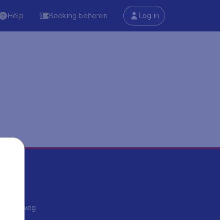
Help
Boeking beheren
Log in
ma's
ntrips
endje weg