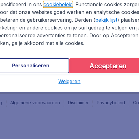
Vacatures
Fly-d
pecificeerd in ons
cookiebeleid
. Functionele cookies zorge
Reisgids
Last 
oor dat onze websites goed werken en analytische cookie
Rout
beteren de gebruikerservaring. Derden (
bekijk lijst
) plaatse
Vlieg
keting- en andere cookies om je surfgedrag te volgen en j
ersonaliseerde advertenties te tonen. Door op Accepteren
kken, ga je akkoord met alle cookies.
Accepteren
Personaliseren
Weigeren
ng
Algemene voorwaarden
Disclaimer
Privacybeleid
Co