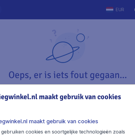
EUR
Oeps, er is iets fout gegaan...
iegwinkel.nl maakt gebruik van cookies
Vliegwinkel.nl
The
Over Vliegwinkel.nl
Stede
iegwinkel.nl maakt gebruik van cookies
Juridische informatie
Week
gebruiken cookies en soortgelijke technologieën zoals