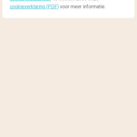
cookieverklaring (PDF)
voor meer informatie.
Reisgids
Reisgids: bestemmingen
Top 10 Mooiste Plaatsen Europa
Mooiste stadjes en dorpjes
in Europa
Europa kent een hoop unieke en historische dorpen
en kleine stadjes die echt tot de verbeelding
spreken. Ontdek de unieke en verborgen plekjes. Dit
zijn volgens ons de 10 mooiste plaatsen in Europa.
Wat is jouw favoriet?
10. Ribe,
Denemarken