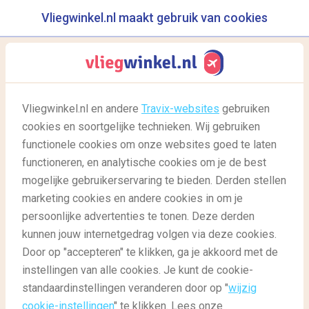
Vliegwinkel.nl maakt gebruik van cookies
reisgids
menu
Vliegwinkel.nl en andere
Travix-websites
gebruiken
cookies en soortgelijke technieken. Wij gebruiken
26/07/2020
-
door
Laura
functionele cookies om onze websites goed te laten
functioneren, en analytische cookies om je de best
mogelijke gebruikerservaring te bieden. Derden stellen
marketing cookies en andere cookies in om je
persoonlijke advertenties te tonen. Deze derden
kunnen jouw internetgedrag volgen via deze cookies.
Door op "accepteren" te klikken, ga je akkoord met de
Klein maar fijn: De 10 mooiste dorpen en stadjes van
instellingen van alle cookies. Je kunt de cookie-
Europa
standaardinstellingen veranderen door op "
wijzig
cookie-instellingen
" te klikken. Lees onze