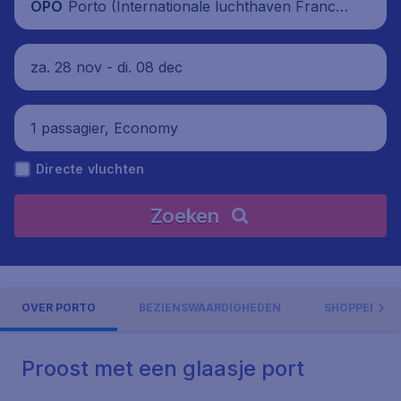
Porto (Internationale luchthaven Francis
OPO
co Sá Carneiro), Portugal
za. 28 nov - di. 08 dec
1 passagier, Economy
Directe vluchten
Zoeken
OVER PORTO
BEZIENSWAARDIGHEDEN
SHOPPEN & 
Proost met een glaasje port