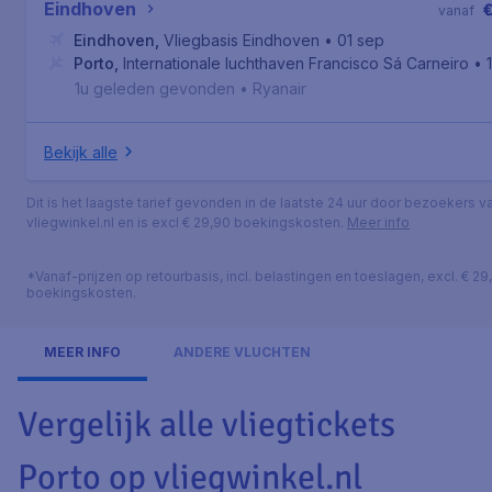
Eindhoven
vanaf
Eindhoven
,
Vliegbasis Eindhoven
• 01 sep
Porto
,
Internationale luchthaven Francisco Sá Carneiro
• 
1u geleden gevonden
•
Ryanair
Bekijk alle
Dit is het laagste tarief gevonden in de laatste 24 uur door bezoekers v
vliegwinkel.nl en is excl € 29,90 boekingskosten.
Meer info
*Vanaf-prijzen op retourbasis, incl. belastingen en toeslagen, excl. € 29
boekingskosten.
MEER INFO
ANDERE VLUCHTEN
Vergelijk alle vliegtickets
Porto op vliegwinkel.nl