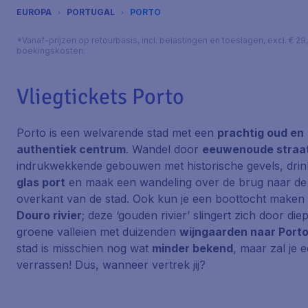
EUROPA
PORTUGAL
PORTO
*Vanaf-prijzen op retourbasis, incl. belastingen en toeslagen, excl. € 29
boekingskosten.
Vliegtickets Porto
Porto is een welvarende stad met een
prachtig oud en
authentiek centrum
. Wandel door
eeuwenoude straat
indrukwekkende gebouwen met historische gevels, drin
glas port
en maak een wandeling over de brug naar de
overkant van de stad. Ook kun je een boottocht maken
Douro rivier
; deze ‘gouden rivier’ slingert zich door die
groene valleien met duizenden
wijngaarden naar Port
stad is misschien nog wat
minder bekend
, maar zal je 
verrassen! Dus, wanneer vertrek jij?