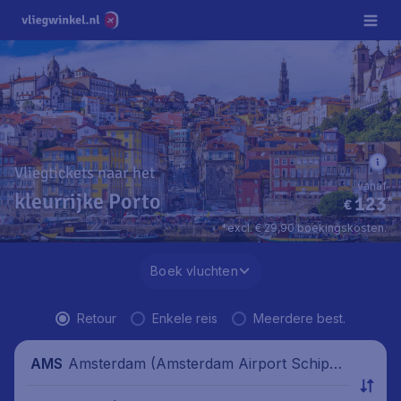
Vliegtickets naar het
vanaf
kleurrijke Porto
123
*
€
*excl. € 29,90 boekingskosten.
Boek vluchten
Retour
Enkele reis
Meerdere best.
Amsterdam (Amsterdam Airport Schipho
AMS
l), Nederland