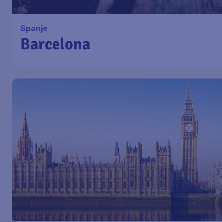
Amsterdam
,
Amsterdam Airport Schiphol
Heenreis:
Barcelona
,
Luchthaven Josep Tarradellas
Terugreis:
Barcelona-El Prat
1u geleden gevonden
•