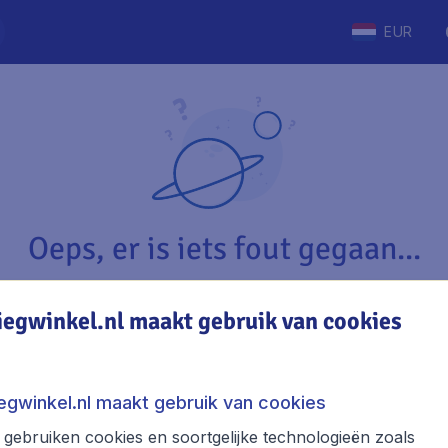
EUR
Oeps, er is iets fout gegaan...
iegwinkel.nl maakt gebruik van cookies
Vliegwinkel.nl
The
Over Vliegwinkel.nl
Stede
iegwinkel.nl maakt gebruik van cookies
Juridische informatie
Week
gebruiken cookies en soortgelijke technologieën zoals