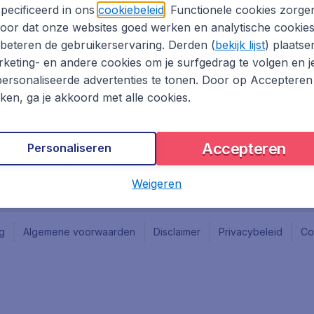
Vacatures
Fly-d
pecificeerd in ons
cookiebeleid
. Functionele cookies zorge
Reisgids
Last 
oor dat onze websites goed werken en analytische cookie
Rout
beteren de gebruikerservaring. Derden (
bekijk lijst
) plaatse
Vlieg
keting- en andere cookies om je surfgedrag te volgen en j
ersonaliseerde advertenties te tonen. Door op Accepteren
kken, ga je akkoord met alle cookies.
Accepteren
Personaliseren
Weigeren
ng
Algemene voorwaarden
Disclaimer
Privacybeleid
Co