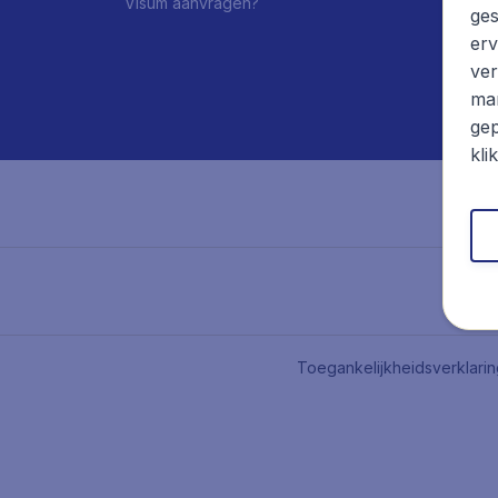
Visum aanvragen?
ges
erv
ver
mar
gep
kli
Toegankelijkheidsverklari