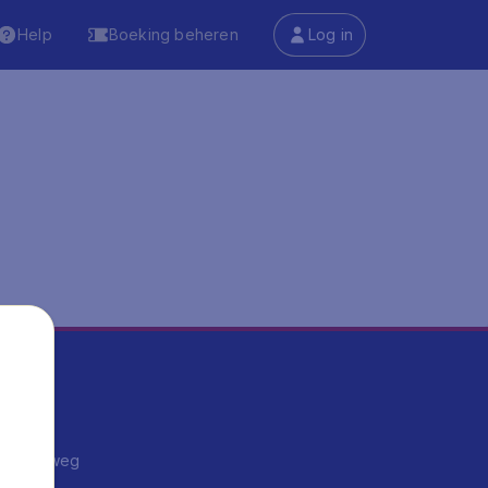
Help
Boeking beheren
Log in
ma's
ntrips
endje weg