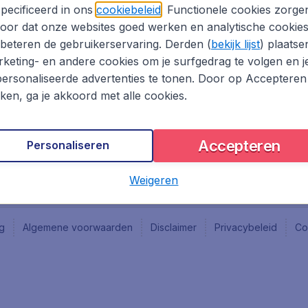
Vacatures
Fly-d
pecificeerd in ons
cookiebeleid
. Functionele cookies zorge
Reisgids
Last 
oor dat onze websites goed werken en analytische cookie
Rout
beteren de gebruikerservaring. Derden (
bekijk lijst
) plaatse
Vlieg
keting- en andere cookies om je surfgedrag te volgen en j
ersonaliseerde advertenties te tonen. Door op Accepteren
kken, ga je akkoord met alle cookies.
Accepteren
Personaliseren
Weigeren
ng
Algemene voorwaarden
Disclaimer
Privacybeleid
Co