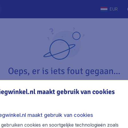
EUR
Oeps, er is iets fout gegaan...
iegwinkel.nl maakt gebruik van cookies
Vliegwinkel.nl
The
Over Vliegwinkel.nl
Stede
iegwinkel.nl maakt gebruik van cookies
Juridische informatie
Week
gebruiken cookies en soortgelijke technologieën zoals