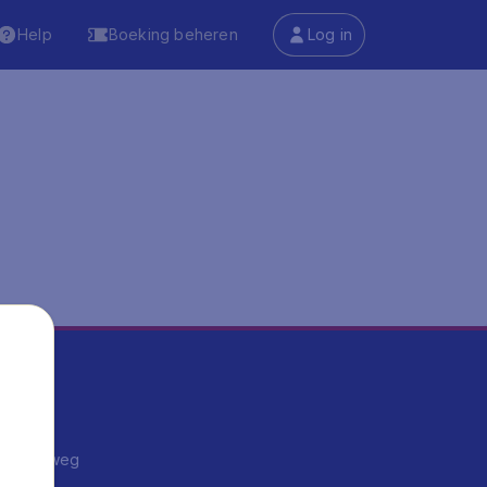
Help
Boeking beheren
Log in
ma's
ntrips
endje weg