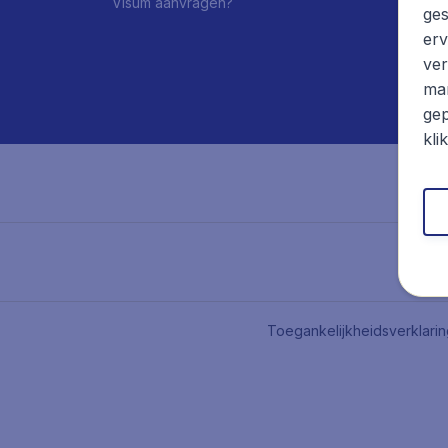
Visum aanvragen?
ges
erv
ver
mar
gep
kli
Toegankelijkheidsverklari