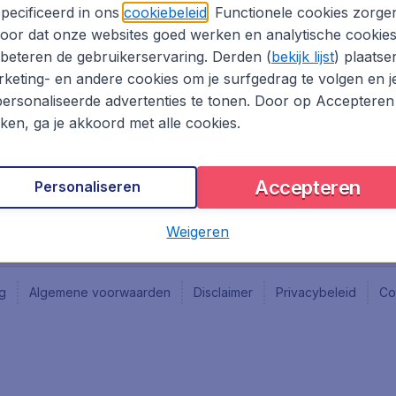
Vacatures
Fly-d
pecificeerd in ons
cookiebeleid
. Functionele cookies zorge
Reisgids
Last 
oor dat onze websites goed werken en analytische cookie
Rout
beteren de gebruikerservaring. Derden (
bekijk lijst
) plaatse
Vlieg
keting- en andere cookies om je surfgedrag te volgen en j
ersonaliseerde advertenties te tonen. Door op Accepteren
kken, ga je akkoord met alle cookies.
Accepteren
Personaliseren
Weigeren
ng
Algemene voorwaarden
Disclaimer
Privacybeleid
Co