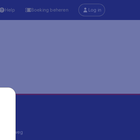
Help
Boeking beheren
Log in
ma's
ntrips
endje weg