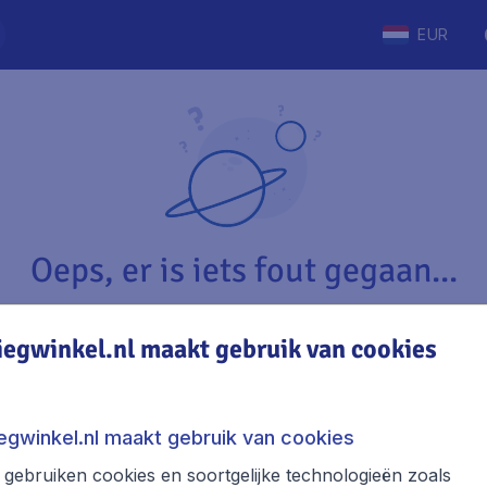
EUR
Oeps, er is iets fout gegaan...
iegwinkel.nl maakt gebruik van cookies
Vliegwinkel.nl
The
Over Vliegwinkel.nl
Stede
iegwinkel.nl maakt gebruik van cookies
Juridische informatie
Week
gebruiken cookies en soortgelijke technologieën zoals