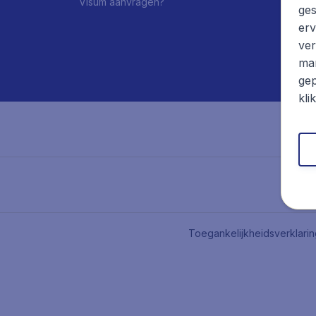
Visum aanvragen?
ges
erv
ver
mar
gep
kli
Toegankelijkheidsverklari