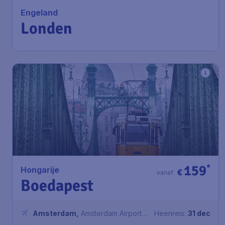
Engeland
Londen
159
*
Hongarije
€
vanaf
Boedapest
Amsterdam
,
Amsterdam Airport
Heenreis:
31 dec
Schiphol