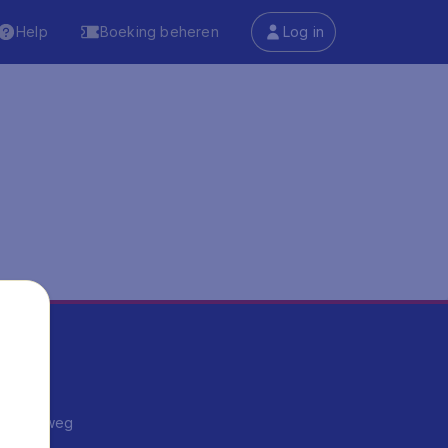
Help
Boeking beheren
Log in
ma's
ntrips
endje weg