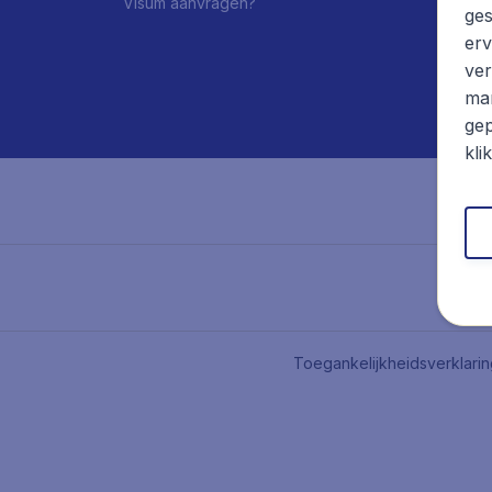
Visum aanvragen?
ges
erv
ver
mar
gep
kli
Toegankelijkheidsverklari