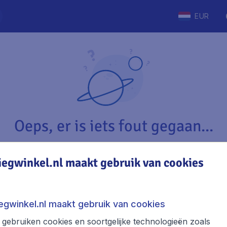
EUR
Oeps, er is iets fout gegaan...
iegwinkel.nl maakt gebruik van cookies
Vliegwinkel.nl
The
Over Vliegwinkel.nl
Stede
iegwinkel.nl maakt gebruik van cookies
Juridische informatie
Week
gebruiken cookies en soortgelijke technologieën zoals