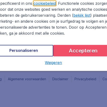
Vacatures
Fly-d
pecificeerd in ons
cookiebeleid
. Functionele cookies zorge
Reisgids
Last 
oor dat onze websites goed werken en analytische cookie
Rout
beteren de gebruikerservaring. Derden (
bekijk lijst
) plaatse
Vlieg
keting- en andere cookies om je surfgedrag te volgen en j
ersonaliseerde advertenties te tonen. Door op Accepteren
kken, ga je akkoord met alle cookies.
Accepteren
Personaliseren
Weigeren
ng
Algemene voorwaarden
Disclaimer
Privacybeleid
Co