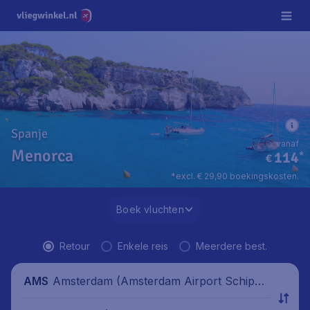
Spanje
vanaf
Menorca
114
*
€
*excl. € 29,90 boekingskosten.
Boek vluchten
Retour
Enkele reis
Meerdere best.
Amsterdam (Amsterdam Airport Schipho
AMS
l), Nederland