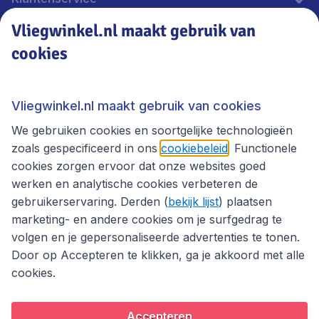
Vliegwinkel.nl maakt gebruik van
cookies
Vliegwinkel.nl
Thema's
Vliegwinkel.nl maakt gebruik van cookies
We gebruiken cookies en soortgelijke technologieën
zoals gespecificeerd in ons
cookiebeleid
. Functionele
cookies zorgen ervoor dat onze websites goed
werken en analytische cookies verbeteren de
gebruikerservaring. Derden (
bekijk lijst
) plaatsen
marketing- en andere cookies om je surfgedrag te
volgen en je gepersonaliseerde advertenties te tonen.
Door op Accepteren te klikken, ga je akkoord met alle
cookies.
Toegankelijkheidsverklaring
Algemene voorwaarden
Disclaimer
Privacybeleid
Cookies
Accepteren