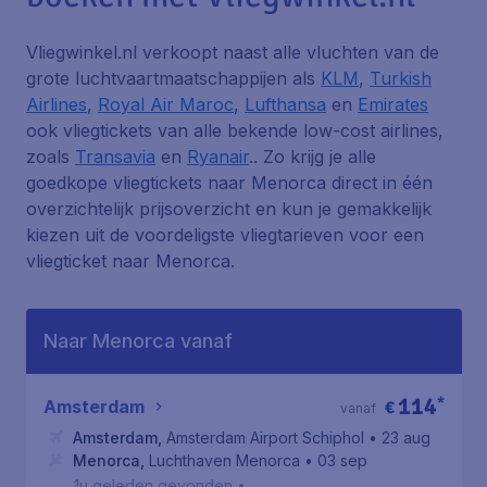
Vliegwinkel.nl verkoopt naast alle vluchten van de
grote luchtvaartmaatschappijen als
KLM
,
Turkish
Airlines
,
Royal Air Maroc
,
Lufthansa
en
Emirates
ook vliegtickets van alle bekende low-cost airlines,
zoals
Transavia
en
Ryanair
.. Zo krijg je alle
goedkope vliegtickets naar Menorca direct in één
overzichtelijk prijsoverzicht en kun je gemakkelijk
kiezen uit de voordeligste vliegtarieven voor een
vliegticket naar Menorca.
Naar Menorca vanaf
114
*
Amsterdam
€
vanaf
Amsterdam
,
Amsterdam Airport Schiphol
• 23 aug
Menorca
,
Luchthaven Menorca
• 03 sep
1u geleden gevonden
•