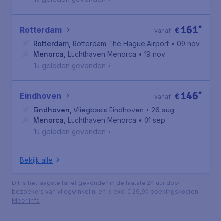
161
*
Rotterdam
€
vanaf
Rotterdam
,
Rotterdam The Hague Airport
• 09 nov
Menorca
,
Luchthaven Menorca
• 19 nov
1u geleden gevonden
•
146
*
Eindhoven
€
vanaf
Eindhoven
,
Vliegbasis Eindhoven
• 26 aug
Menorca
,
Luchthaven Menorca
• 01 sep
1u geleden gevonden
•
Bekijk alle
Dit is het laagste tarief gevonden in de laatste 24 uur door
bezoekers van vliegwinkel.nl en is excl € 29,90 boekingskosten.
Meer info