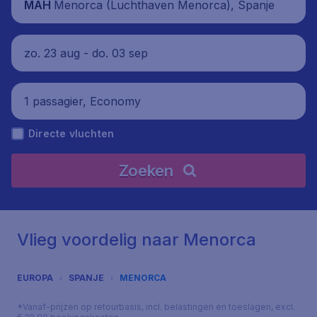
Menorca (Luchthaven Menorca), Spanje
MAH
zo. 23 aug - do. 03 sep
1 passagier, Economy
Directe vluchten
Zoeken
Vlieg voordelig naar Menorca
EUROPA
SPANJE
MENORCA
*Vanaf-prijzen op retourbasis, incl. belastingen en toeslagen, excl.