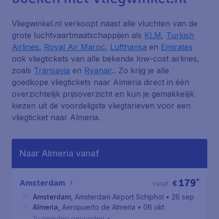
Vliegwinkel.nl verkoopt naast alle vluchten van de
grote luchtvaartmaatschappijen als
KLM
,
Turkish
Airlines
,
Royal Air Maroc
,
Lufthansa
en
Emirates
ook vliegtickets van alle bekende low-cost airlines,
zoals
Transavia
en
Ryanair
.. Zo krijg je alle
goedkope vliegtickets naar Almeria direct in één
overzichtelijk prijsoverzicht en kun je gemakkelijk
kiezen uit de voordeligste vliegtarieven voor een
vliegticket naar Almeria.
Naar Almeria vanaf
179
*
Amsterdam
€
vanaf
Amsterdam
,
Amsterdam Airport Schiphol
• 26 sep
Almeria
,
Aeropuerto de Almería
• 06 okt
1u geleden gevonden
•