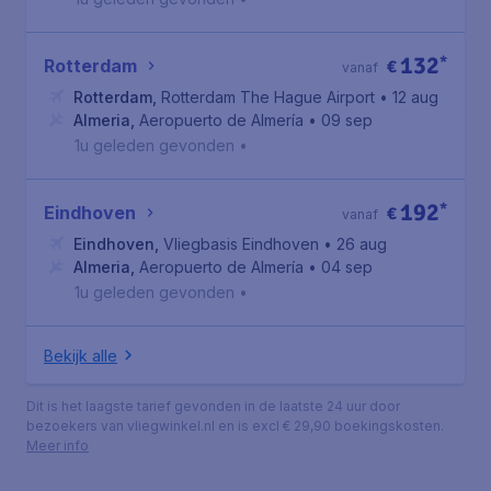
132
*
Rotterdam
€
vanaf
Rotterdam
,
Rotterdam The Hague Airport
• 12 aug
Almeria
,
Aeropuerto de Almería
• 09 sep
1u geleden gevonden
•
192
*
Eindhoven
€
vanaf
Eindhoven
,
Vliegbasis Eindhoven
• 26 aug
Almeria
,
Aeropuerto de Almería
• 04 sep
1u geleden gevonden
•
Bekijk alle
Dit is het laagste tarief gevonden in de laatste 24 uur door
bezoekers van vliegwinkel.nl en is excl € 29,90 boekingskosten.
Meer info