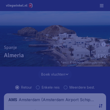
Spanje
vanaf
Almeria
179
*
€
*excl. € 29,90 boekingskosten.
Boek vluchten
Retour
Enkele reis
Meerdere best.
Amsterdam (Amsterdam Airport Schipho
AMS
l), Nederland