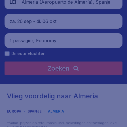
Almeria (Aeropuerto de Almería), Spanje
LEI
za. 26 sep - di. 06 okt
1 passagier, Economy
Directe vluchten
Zoeken
Vlieg voordelig naar Almeria
EUROPA
SPANJE
ALMERIA
*Vanaf-prijzen op retourbasis, incl. belastingen en toeslagen, excl.