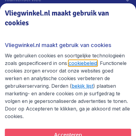
Vliegwinkel.nl maakt gebruik van
cookies
Vliegwinkel.nl
Thema's
Vliegwinkel.nl maakt gebruik van cookies
We gebruiken cookies en soortgelijke technologieën
zoals gespecificeerd in ons
cookiebeleid
. Functionele
cookies zorgen ervoor dat onze websites goed
werken en analytische cookies verbeteren de
gebruikerservaring. Derden (
bekijk lijst
) plaatsen
marketing- en andere cookies om je surfgedrag te
volgen en je gepersonaliseerde advertenties te tonen.
Door op Accepteren te klikken, ga je akkoord met alle
cookies.
Toegankelijkheidsverklaring
Algemene voorwaarden
Disclaimer
Privacybeleid
Cookies
Accepteren