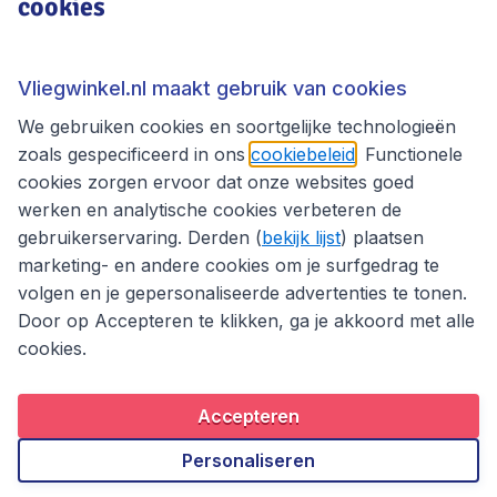
cookies
Vliegwinkel.nl
Thema's
Vliegwinkel.nl maakt gebruik van cookies
We gebruiken cookies en soortgelijke technologieën
zoals gespecificeerd in ons
cookiebeleid
. Functionele
cookies zorgen ervoor dat onze websites goed
werken en analytische cookies verbeteren de
gebruikerservaring. Derden (
bekijk lijst
) plaatsen
marketing- en andere cookies om je surfgedrag te
volgen en je gepersonaliseerde advertenties te tonen.
Door op Accepteren te klikken, ga je akkoord met alle
cookies.
Toegankelijkheidsverklaring
Algemene voorwaarden
Disclaimer
Privacybeleid
Cookies
Accepteren
Copyright © 2026
Personaliseren