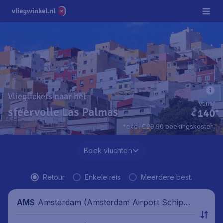
Vliegtickets naar het
vanaf
sfeervolle Las Palmas
140
*
€
*excl. € 29,90 boekingskosten.
Boek vluchten
Retour
Enkele reis
Meerdere best.
Amsterdam (Amsterdam Airport Schipho
AMS
l), Nederland