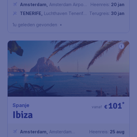
Amsterdam
,
Amsterdam Airport
Heenreis:
20 jan
Schiphol
TENERIFE
,
Luchthaven Tenerife
Terugreis:
30 jan
Noord
1u geleden gevonden
•
101
*
Spanje
€
vanaf
Ibiza
Amsterdam
,
Amsterdam
Heenreis:
25 aug