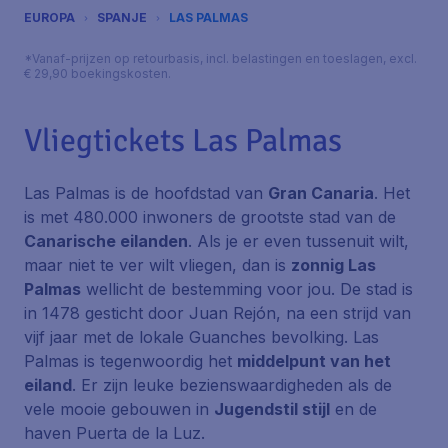
EUROPA
SPANJE
LAS PALMAS
*Vanaf-prijzen op retourbasis, incl. belastingen en toeslagen, excl.
€ 29,90 boekingskosten.
Vliegtickets Las Palmas
Las Palmas is de hoofdstad van
Gran Canaria
. Het
is met 480.000 inwoners de grootste stad van de
Canarische eilanden
. Als je er even tussenuit wilt,
maar niet te ver wilt vliegen, dan is
zonnig Las
Palmas
wellicht de bestemming voor jou. De stad is
in 1478 gesticht door Juan Rejón, na een strijd van
vijf jaar met de lokale Guanches bevolking. Las
Palmas is tegenwoordig het
middelpunt van het
eiland
. Er zijn leuke bezienswaardigheden als de
vele mooie gebouwen in
Jugendstil stijl
en de
haven
Puerta de la Luz
.