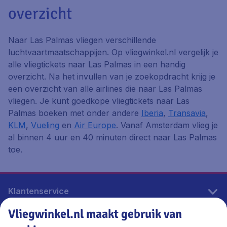
overzicht
Naar Las Palmas vliegen verschillende
luchtvaartmaatschappijen. Op vliegwinkel.nl vergelijk je
alle vliegtickets naar Las Palmas in een handig
overzicht. Na het invullen van je zoekopdracht krijg je
een overzicht van alle airlines die naar Las Palmas
vliegen. Je kunt goedkope vliegtickets naar Las
Palmas boeken met onder andere
Iberia
,
Transavia
,
KLM
,
Vueling
en
Air Europe
. Vanaf Amsterdam vlieg je
al binnen 4 uur en 40 minuten direct naar Las Palmas
toe.
Klantenservice
Vliegwinkel.nl maakt gebruik van