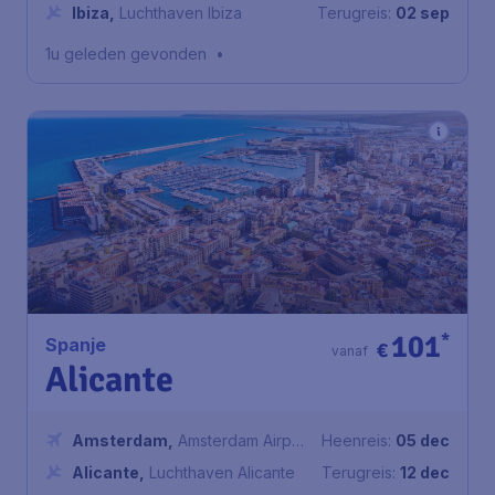
Airport Schiphol
Ibiza
,
Luchthaven Ibiza
Terugreis:
02 sep
1u geleden gevonden
•
101
*
Spanje
€
vanaf
Alicante
Amsterdam
,
Amsterdam Airport
Heenreis:
05 dec
Schiphol
Alicante
,
Luchthaven Alicante
Terugreis:
12 dec