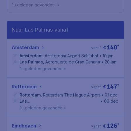
1u geleden gevonden
•
Naar Las Palmas vanaf
140
*
Amsterdam
€
vanaf
Amsterdam
,
Amsterdam Airport Schiphol
• 10 jan
Las Palmas
,
Aeropuerto de Gran Canaria
• 20 jan
1u geleden gevonden
•
147
*
Rotterdam
€
vanaf
Rotterdam
,
Rotterdam The Hague Airport
• 01 dec
Las
• 09 dec
Palmas
,
Aeropuerto de Gran Canaria
1u geleden gevonden
•
126
*
Eindhoven
€
vanaf