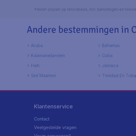
*Vanaf-prijzen op retourbasis, incl. belastingen en toes
Andere bestemmingen in 
Aruba
Bahamas
Kaaimaneilanden
Cuba
Haiti
Jamaica
Sint Maarten
Trinidad En Tob
Klantenservice
Contact
Veelgestelde vragen
Visum aanvragen?