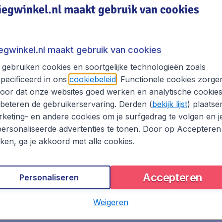
e luchtvaartmaatschappijen biedt vliegwinkel.nl de meest 
iegwinkel.nl maakt gebruik van cookies
e luchtvaartmaatschappijen. Dit betekent dat je in staat be
t beste uitkomt. Onze zoekmachine maakt het zoeken en verg
iegwinkel.nl maakt gebruik van cookies
te vliegticket aanbieding vindt. Probeer ook eens andere 
gebruiken cookies en soortgelijke technologieën zoals
 naar Dominica.
pecificeerd in ons
cookiebeleid
. Functionele cookies zorge
oor dat onze websites goed werken en analytische cookie
 van te zijn dat je de vlucht met de beste prijsgarantie he
beteren de gebruikerservaring. Derden (
bekijk lijst
) plaatse
klantenservice medewerkers staan voor je klaar om vragen
keting- en andere cookies om je surfgedrag te volgen en j
ersonaliseerde advertenties te tonen. Door op Accepteren
hotel en/of huurauto en bespaar op je Dominica reis met ee
kken, ga je akkoord met alle cookies.
ica boeken met Vliegwinkel.nl
Accepteren
Personaliseren
 van de grote luchtvaartmaatschappijen als
KLM
,
Turkish Air
ow-cost airlines, zoals
Transavia
en
Ryanair
.. Zo krijg je a
Weigeren
e gemakkelijk kiezen uit de voordeligste vliegtarieven voor e