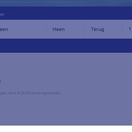
en
Heen
Terug
1
en
A
lagen, excl. € 29,90 boekingskosten.
deze gemakkelijk en veilig boeken dan ben je bij vliegwinkel