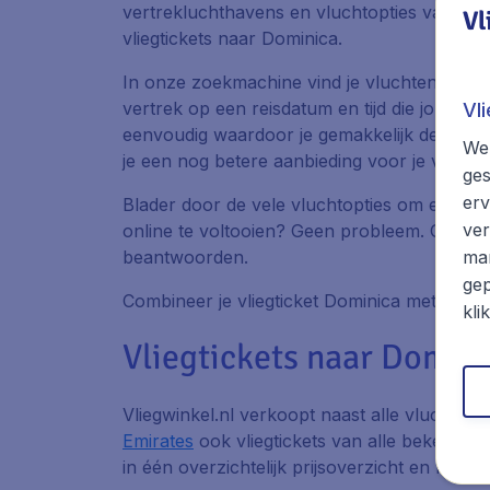
vertrekluchthavens en vluchtopties van all
Vl
vliegtickets naar Dominica.
In onze zoekmachine vind je vluchten bij all
vertrek op een reisdatum en tijd die jou he
Vl
eenvoudig waardoor je gemakkelijk de perfec
We 
je een nog betere aanbieding voor je vlucht
ges
erv
Blader door de vele vluchtopties om er zeker
ver
online te voltooien? Geen probleem. Onze 
beantwoorden.
mar
gep
Combineer je vliegticket Dominica met een 
kli
Vliegtickets naar Domin
Vliegwinkel.nl verkoopt naast alle vluchten
Emirates
ook vliegtickets van alle bekende l
in één overzichtelijk prijsoverzicht en kun j