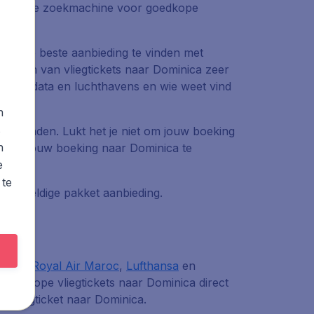
uitgebreide zoekmachine voor goedkope
nt om de beste aanbieding te vinden met
elijken van vliegtickets naar Dominica zeer
vertrekdata en luchthavens en wie weet vind
n
s
bt gevonden. Lukt het je niet om jouw boeking
n
 over jouw boeking naar Dominica te
e
 te
n geweldige pakket aanbieding.
lines
,
Royal Air Maroc
,
Lufthansa
en
lle goedkope vliegtickets naar Dominica direct
en vliegticket naar Dominica.