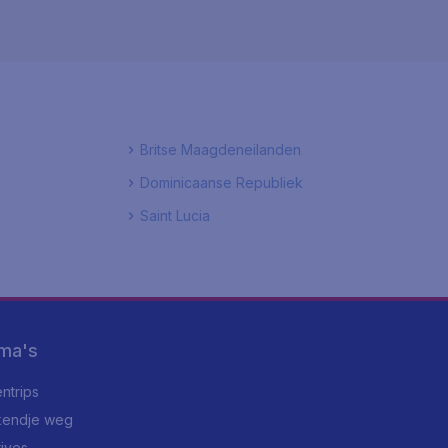
Britse Maagdeneilanden
Dominicaanse Republiek
Saint Lucia
ma's
ntrips
endje weg
rives