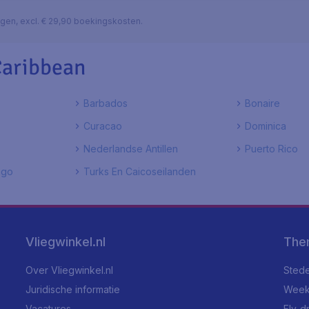
lagen, excl. € 29,90 boekingskosten.
Caribbean
Barbados
Bonaire
Curacao
Dominica
Nederlandse Antillen
Puerto Rico
ago
Turks En Caicoseilanden
Vliegwinkel.nl
The
Over Vliegwinkel.nl
Stede
Juridische informatie
Week
Vacatures
Fly-d