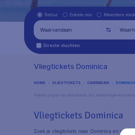
Vluchttype
Retour
Enkele reis
Meerdere sted
Waarvandaan
Waarhe
Directe vluchten
Vliegtickets Dominica
HOME
VLIEGTICKETS
CARIBBEAN
DOMINIC
*Vanaf-prijzen op retourbasis, incl. belastingen en toes
Vliegtickets Dominica
Zoek je vliegtickets naar Dominica en wil je 