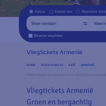
Vluchttype
Retour
Enkele reis
Meerdere sted
Waarvandaan
Waarhe
Directe vluchten
Vliegtickets Armenië
HOME
VLIEGTICKETS
AZIË
ARMENIË
*Vanaf-prijzen op retourbasis, incl. belastingen en toes
Vliegtickets Armenië
Groen en bergachtig