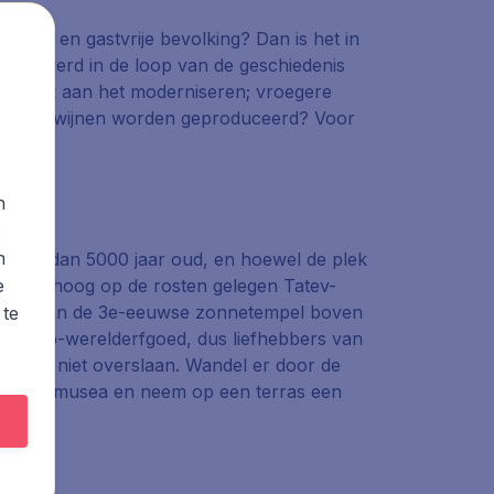
ultuur en gastvrije bevolking? Dan is het in
d en werd in de loop van de geschiedenis
hter ook aan het moderniseren; vroegere
ijke rode wijnen worden geproduceerd? Voor
n
s
n
 meer dan 5000 jaar oud, en hoewel de plek
e
 ook het hoog op de rosten gelegen Tatev-
hmiatzin en de 3e-eeuwse zonnetempel boven
 te
Unesco-werelderfgoed, dus liefhebbers van
erevan niet overslaan. Wandel er door de
n van de musea en neem op een terras een