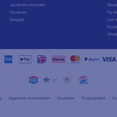
Juridische informatie
Week
Vacatures
Fly-d
Reisgids
Last 
Rout
Vlieg
ng
Algemene voorwaarden
Disclaimer
Privacybeleid
Co