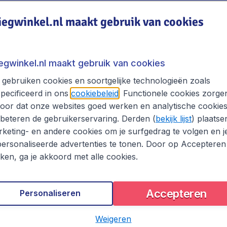
htige natuur, veel bergen, een rijke historie, gevarieerde c
iegwinkel.nl maakt gebruik van cookies
er een aanrader. Het is een van de oudste landen ter werel
an nog talloze sporen terug te vinden zijn. Armenië is ec
wd tot sfeervolle hotels. En wist je dat in Armenië heerl
iegwinkel.nl maakt gebruik van cookies
 Armenië ga je natuurlijk naar vliegwinkel.nl.
gebruiken cookies en soortgelijke technologieën zoals
pecificeerd in ons
cookiebeleid
. Functionele cookies zorge
oor dat onze websites goed werken en analytische cookie
beteren de gebruikerservaring. Derden (
bekijk lijst
) plaatse
henge. Deze verzameling van 204 rechtopstaande stenen is
keting- en andere cookies om je surfgedrag te volgen en j
s hij nog steeds met veel raadselen omhuld. Interessant zijn
 schitterende wandelomgeving), de kathedraal van Sint Ec
ersonaliseerde advertenties te tonen. Door op Accepteren
 een ongekende hoeveelheid Armeense monumenten tot het 
kken, ga je akkoord met alle cookies.
rt ophalen. Uiteraard mag je ook de levendige hoofdstad J
l een potje schaak met de vriendelijke Armenen, bezoek ee
Accepteren
Personaliseren
Weigeren