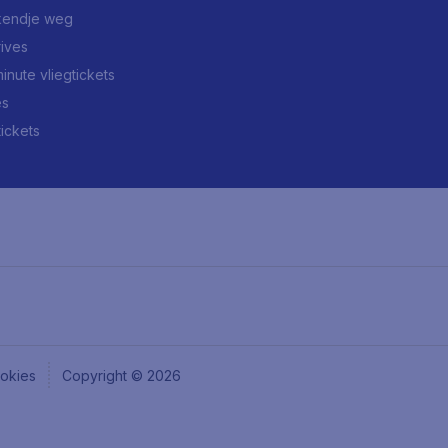
endje weg
rives
minute vliegtickets
es
tickets
okies
Copyright © 2026