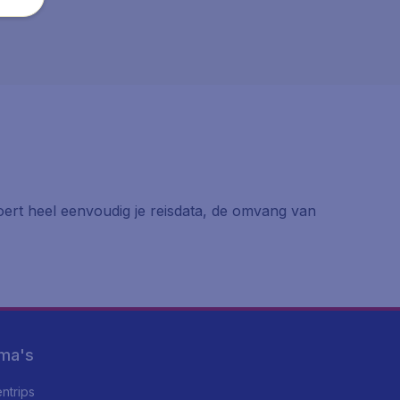
voert heel eenvoudig je reisdata, de omvang van
ma's
ntrips