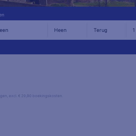
en
Heen
Terug
1
en
lagen, excl. € 29,90 boekingskosten.