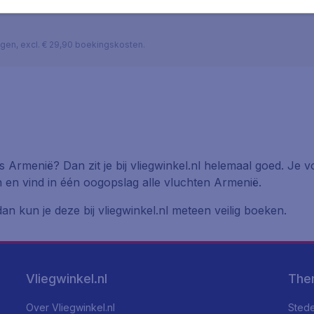
lagen, excl. € 29,90 boekingskosten.
 Armenië? Dan zit je bij vliegwinkel.nl helemaal goed. Je 
n en vind in één oogopslag alle vluchten Armenië.
an kun je deze bij vliegwinkel.nl meteen veilig boeken.
Vliegwinkel.nl
The
Over Vliegwinkel.nl
Stede