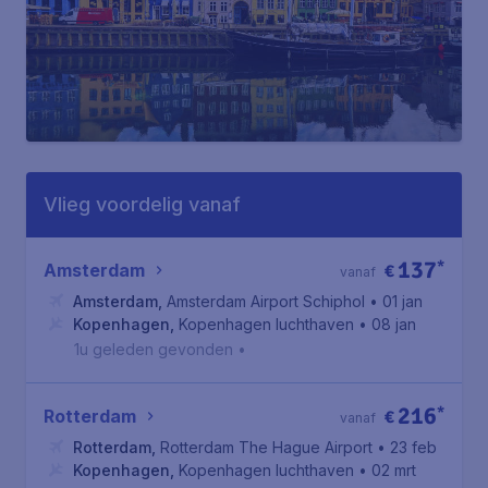
Vlieg voordelig vanaf
137
*
Amsterdam
€
vanaf
Amsterdam
,
Amsterdam Airport Schiphol
• 01 jan
Kopenhagen
,
Kopenhagen luchthaven
• 08 jan
1u geleden gevonden
•
216
*
Rotterdam
€
vanaf
Rotterdam
,
Rotterdam The Hague Airport
• 23 feb
Kopenhagen
,
Kopenhagen luchthaven
• 02 mrt