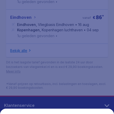
1u geleden gevonden
•
86
*
Eindhoven
€
vanaf
Eindhoven
,
Vliegbasis Eindhoven
• 16 aug
Kopenhagen
,
Kopenhagen luchthaven
• 04 sep
1u geleden gevonden
•
Bekijk alle
Dit is het laagste tarief gevonden in de laatste 24 uur door
bezoekers van vliegwinkel.nl en is excl € 29,90 boekingskosten.
Meer info
*Vanaf-prijzen op retourbasis, incl. belastingen en toeslagen, excl.
€ 29,90 boekingskosten.
Klantenservice