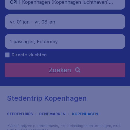
Kopenhagen (Kopenhagen luchthaven),
CPH
Denemarken
vr. 01 jan - vr. 08 jan
1 passagier, Economy
Directe vluchten
Zoeken
Stedentrip Kopenhagen
STEDENTRIPS
DENEMARKEN
KOPENHAGEN
*Vanaf-prijzen op retourbasis, incl. belastingen en toeslagen, excl.