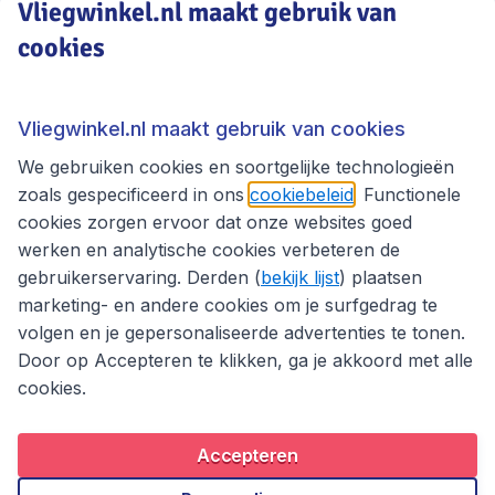
Vliegwinkel.nl maakt gebruik van
cookies
Vliegwinkel.nl
Thema's
Vliegwinkel.nl maakt gebruik van cookies
We gebruiken cookies en soortgelijke technologieën
zoals gespecificeerd in ons
cookiebeleid
. Functionele
cookies zorgen ervoor dat onze websites goed
werken en analytische cookies verbeteren de
gebruikerservaring. Derden (
bekijk lijst
) plaatsen
marketing- en andere cookies om je surfgedrag te
volgen en je gepersonaliseerde advertenties te tonen.
Door op Accepteren te klikken, ga je akkoord met alle
cookies.
Toegankelijkheidsverklaring
Algemene voorwaarden
Disclaimer
Privacybeleid
Cookies
Accepteren
Copyright © 2026