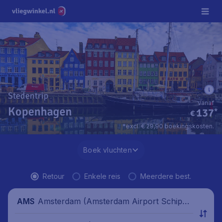
Stedentrip
vanaf
Kopenhagen
137
*
€
*excl. € 29,90 boekingskosten.
Boek vluchten
Retour
Enkele reis
Meerdere best.
Amsterdam (Amsterdam Airport Schipho
AMS
l), Nederland