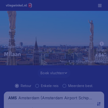
Stedentrip
vanaf
Milaan
84
*
€
*excl. € 29,90 boekingskosten.
Boek vluchten
Retour
Enkele reis
Meerdere best.
Amsterdam (Amsterdam Airport Schipho
AMS
l), Nederland