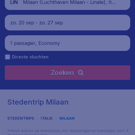
Milaan (Luchthaven Milaan - Linate), Itali
LIN
ë
zo. 20 sep - zo. 27 sep
1 passagier, Economy
Directe vluchten
Zoeken
Stedentrip Milaan
STEDENTRIPS
ITALIE
MILAAN
*Vanaf-prijzen op retourbasis, incl. belastingen en toeslagen, excl. €