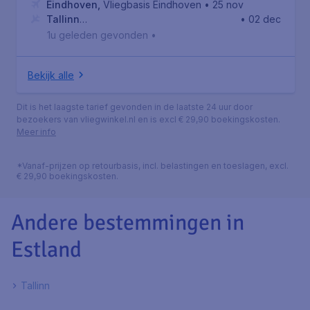
Eindhoven
,
Vliegbasis Eindhoven
• 25 nov
Tallinn
• 02 dec
stad
,
Luchthaven Tallinn Lennart Meri
1u geleden gevonden
•
Bekijk alle
Dit is het laagste tarief gevonden in de laatste 24 uur door
bezoekers van vliegwinkel.nl en is excl € 29,90 boekingskosten.
Meer info
*Vanaf-prijzen op retourbasis, incl. belastingen en toeslagen, excl.
€ 29,90 boekingskosten.
Andere bestemmingen in
Estland
Tallinn