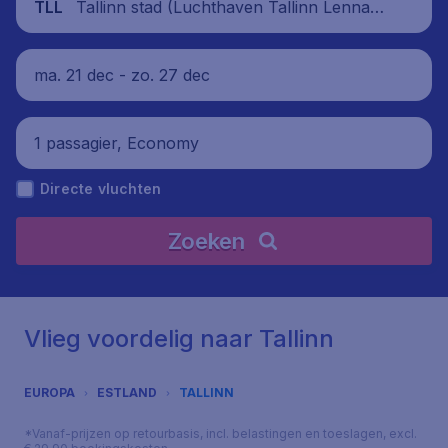
Tallinn stad (Luchthaven Tallinn Lennart
TLL
Meri), Estland
ma. 21 dec - zo. 27 dec
1 passagier, Economy
Directe vluchten
Zoeken
Vlieg voordelig naar Tallinn
EUROPA
ESTLAND
TALLINN
*Vanaf-prijzen op retourbasis, incl. belastingen en toeslagen, excl.