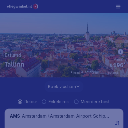
Estland
vanaf
Tallinn
196
*
€
*excl. € 29,90 boekingskosten.
Boek vluchten
Retour
Enkele reis
Meerdere best.
Amsterdam (Amsterdam Airport Schipho
AMS
l), Nederland