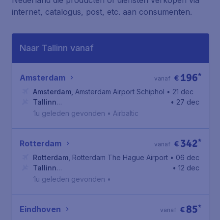
Nederland die producten of diensten verkopen via
internet, catalogus, post, etc. aan consumenten.
Naar Tallinn vanaf
196
*
Amsterdam
€
vanaf
Amsterdam
,
Amsterdam Airport Schiphol
• 21 dec
Tallinn
• 27 dec
stad
,
Luchthaven Tallinn Lennart Meri
1u geleden gevonden
•
Airbaltic
342
*
Rotterdam
€
vanaf
Rotterdam
,
Rotterdam The Hague Airport
• 06 dec
Tallinn
• 12 dec
stad
,
Luchthaven Tallinn Lennart Meri
1u geleden gevonden
•
85
*
Eindhoven
€
vanaf