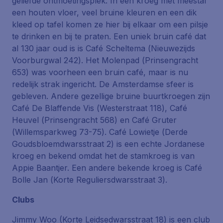
geliefde ontmoetingsplek. In een kroeg met meestal
een houten vloer, veel bruine kleuren en een dik
kleed op tafel komen ze hier bij elkaar om een pilsje
te drinken en bij te praten. Een uniek bruin café dat
al 130 jaar oud is is Café Scheltema (
Nieuwezijds
Voorburgwal 242
). Het Molenpad (
Prinsengracht
653
) was voorheen een bruin café, maar is nu
redelijk strak ingericht. De Amsterdamse sfeer is
gebleven. Andere gezellige bruine buurtkroegen zijn
Café De Blaffende Vis (
Westerstraat 118
), Café
Heuvel (
Prinsengracht 568
) en Café Gruter
(
Willemsparkweg 73-75
). Café Lowietje (
Derde
Goudsbloemdwarsstraat 2
) is een echte Jordanese
kroeg en bekend omdat het de stamkroeg is van
Appie Baantjer. Een andere bekende kroeg is Café
Bolle Jan (
Korte Reguliersdwarsstraat 3
).
Clubs
Jimmy Woo (Korte Leidsedwarsstraat 18) is een club