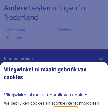
Andere bestemmingen in
Nederland
Amsterdam
Eindhoven
Rotterdam
Klantenservice
Vliegwinkel.nl maakt gebruik van
cookies
Vliegwinkel.nl
Thema's
Vliegwinkel.nl maakt gebruik van cookies
We gebruiken cookies en soortgelijke technologieën