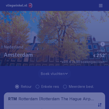
Nederland
vanaf
Amsterdam
252
*
€
*excl. € 29,90 boekingskosten.
Boek vluchten
Retour
Enkele reis
Meerdere best.
Rotterdam (Rotterdam The Hague Airpor
RTM
t), Nederland