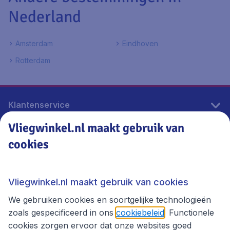
Nederland
Amsterdam
Eindhoven
Rotterdam
Klantenservice
Vliegwinkel.nl maakt gebruik van
cookies
Vliegwinkel.nl
Thema's
Vliegwinkel.nl maakt gebruik van cookies
We gebruiken cookies en soortgelijke technologieën
zoals gespecificeerd in ons
cookiebeleid
. Functionele
cookies zorgen ervoor dat onze websites goed