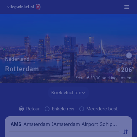
Nederland
vanaf
Rotterdam
206
*
€
*excl. € 29,90 boekingskosten.
Boek vluchten
Retour
Enkele reis
Meerdere best.
Amsterdam (Amsterdam Airport Schipho
AMS
l), Nederland