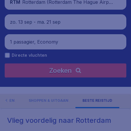
Rotterdam (Rotterdam The Hague Airpor
RTM
t), Nederland
zo. 13 sep - ma. 21 sep
1 passagier, Economy
Directe vluchten
Zoeken
GHEDEN
SHOPPEN & UITGAAN
BESTE REISTIJD
Vlieg voordelig naar Rotterdam