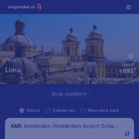
Peru
vanaf
Lima
691
*
€
*excl. € 29,90 boekingskosten.
Boek vluchten
Retour
Enkele reis
Meerdere best.
Amsterdam (Amsterdam Airport Schipho
AMS
l), Nederland