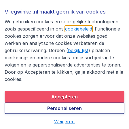
1u geleden gevonden
•
Vliegwinkel.nl maakt gebruik van cookies
We gebruiken cookies en soortgelijke technologieën
Bekijk alle
zoals gespecificeerd in ons
cookiebeleid
. Functionele
cookies zorgen ervoor dat onze websites goed
Dit is het laagste tarief gevonden in de laatste 24 uur door bezoekers v
vliegwinkel.nl en is excl € 29,90 boekingskosten.
Meer info
werken en analytische cookies verbeteren de
gebruikerservaring. Derden (
bekijk lijst
) plaatsen
*Vanaf-prijzen op retourbasis, incl. belastingen en toeslagen, excl. €
marketing- en andere cookies om je surfgedrag te
29,90 boekingskosten.
volgen en je gepersonaliseerde advertenties te tonen.
Door op Accepteren te klikken, ga je akkoord met alle
Andere bestemmingen in Peru
cookies.
Arequipa
Cuzco
Accepteren
Lima
Personaliseren
Weigeren
Klantenservice