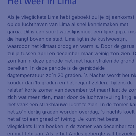
Het weer in Lima
Als je vliegtickets Lima hebt geboekt zul je bij aankomst
op de luchthaven van Lima al snel kennismaken met
garua. Dit is een soort woestijnsmog, een fijne grijze mis
die hangt boven de stad. Lima ligt in de kustwoestijn,
waardoor het klimaat droog en warm is. Door de garua
zul je tussen april en december maar weinig zon zien. 
zon kan in deze periode niet met haar stralen de grond
bereiken. In deze periode is de gemiddelde
dagtemperatuur zo´n 20 graden. ´s Nachts wordt het ni
kouder dan 15 graden en het regent zelden. Tijdens de
relatief korte zomer van december tot maart laat de zo
zich wat meer zien, maar door de luchtvervuiling krijg j
niet vaak een strakblauwe lucht te zien. In de zomer ka
het zo´n dertig graden worden overdag, ´s nachts koelt
het af tot een graad of twintig. Je kunt het beste
vliegtickets Lima boeken in de zomer van december tot
en met februari. Als je het Andes gebergte wilt bezoek