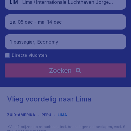
Lima (Internationale Luchthaven Jorge C
LIM
hávez), Peru
za. 05 dec - ma. 14 dec
1 passagier, Economy
Directe vluchten
Zoeken
Vlieg voordelig naar Lima
ZUID-AMERIKA
PERU
LIMA
*Vanaf-prijzen op retourbasis, incl. belastingen en toeslagen, excl. €