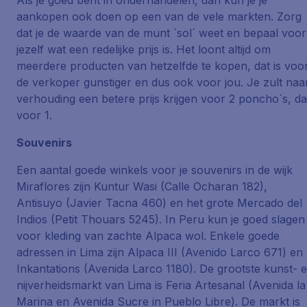
Als je goed bent in onderhandelen, dan kun je je
aankopen ook doen op een van de vele markten. Zorg
dat je de waarde van de munt ´sol´ weet en bepaal voor
jezelf wat een redelijke prijs is. Het loont altijd om
meerdere producten van hetzelfde te kopen, dat is voo
de verkoper gunstiger en dus ook voor jou. Je zult naa
verhouding een betere prijs krijgen voor 2 poncho´s, d
voor 1.
Souvenirs
Een aantal goede winkels voor je souvenirs in de wijk
Miraflores zijn Kuntur Wasi (Calle Ocharan 182),
Antisuyo (Javier Tacna 460) en het grote Mercado del
Indios (Petit Thouars 5245). In Peru kun je goed slagen
voor kleding van zachte Alpaca wol. Enkele goede
adressen in Lima zijn Alpaca III (Avenido Larco 671) en
Inkantations (Avenida Larco 1180). De grootste kunst- 
nijverheidsmarkt van Lima is Feria Artesanal (Avenida la
Marina en Avenida Sucre in Pueblo Libre). De markt is