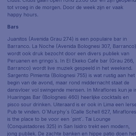
clubs. Clubs gaan open rond 23.00 uur en zijn geopend
tot vroeg in de morgen. Door de week zijn er vaak
happy hours.
Bars
Juanitos (Avenida Grau 274) is een populaire bar in
Barranco. La Noche (Avenida Bolognesi 307, Barranco
wordt ook druk bezocht door een divers publiek van
Peruanen en gringo´s. In El Ekeko Cafe bar (Grau 266,
Barranco) wordt live muziek gespeeld in het weekend.
Sargento Pimienta (Bolognesi 755) is wat rustig aan het
begin van de avond, maar rond middernacht staat de
dansvloer vol swingende mensen. In Miraflores kun je i
Huaringas Bar (Bolognesi 460) heerlijke cocktails en
pisco sour drinken. Uiteraard is er ook in Lima een Iers
Pub te vinden. O´Murphy´s (Calle Schell 627, Miraflores
is the place to be voor een ´pint´. Tai Lounge
(Conquistadores 325) in San Isidro trekt een modern,
jong publiek. De zachte banken en hippe patio doen he