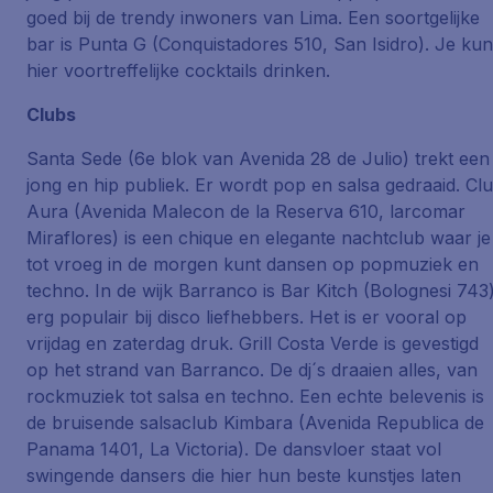
goed bij de trendy inwoners van Lima. Een soortgelijke
bar is Punta G (Conquistadores 510, San Isidro). Je kun
hier voortreffelijke cocktails drinken.
Clubs
Santa Sede (6e blok van Avenida 28 de Julio) trekt een
jong en hip publiek. Er wordt pop en salsa gedraaid. Cl
Aura (Avenida Malecon de la Reserva 610, larcomar
Miraflores) is een chique en elegante nachtclub waar je
tot vroeg in de morgen kunt dansen op popmuziek en
techno. In de wijk Barranco is Bar Kitch (Bolognesi 743
erg populair bij disco liefhebbers. Het is er vooral op
vrijdag en zaterdag druk. Grill Costa Verde is gevestigd
op het strand van Barranco. De dj´s draaien alles, van
rockmuziek tot salsa en techno. Een echte belevenis is
de bruisende salsaclub Kimbara (Avenida Republica de
Panama 1401, La Victoria). De dansvloer staat vol
swingende dansers die hier hun beste kunstjes laten