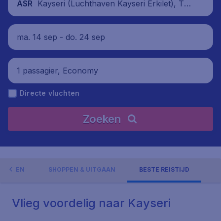
Kayseri (Luchthaven Kayseri Erkilet), Tur
ASR
kije
ma. 14 sep - do. 24 sep
1 passagier, Economy
Directe vluchten
Zoeken
GHEDEN
SHOPPEN & UITGAAN
BESTE REISTIJD
Vlieg voordelig naar Kayseri