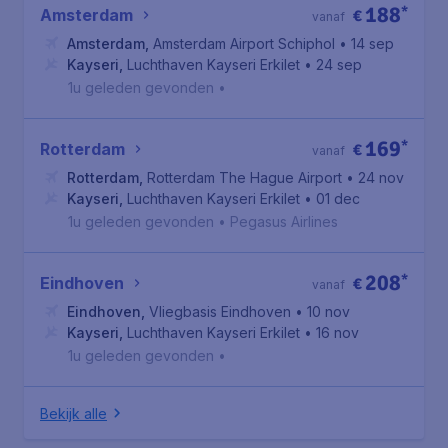
188
*
Amsterdam
€
vanaf
Amsterdam
,
Amsterdam Airport Schiphol
• 14 sep
Kayseri
,
Luchthaven Kayseri Erkilet
• 24 sep
1u geleden gevonden
•
169
*
Rotterdam
€
vanaf
Rotterdam
,
Rotterdam The Hague Airport
• 24 nov
Kayseri
,
Luchthaven Kayseri Erkilet
• 01 dec
1u geleden gevonden
•
Pegasus Airlines
208
*
Eindhoven
€
vanaf
Eindhoven
,
Vliegbasis Eindhoven
• 10 nov
Kayseri
,
Luchthaven Kayseri Erkilet
• 16 nov
1u geleden gevonden
•
Bekijk alle