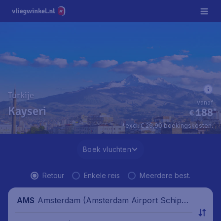
Turkije
vanaf
Kayseri
188
*
€
*excl. € 29,90 boekingskosten.
Boek vluchten
Retour
Enkele reis
Meerdere best.
Amsterdam (Amsterdam Airport Schipho
AMS
l), Nederland