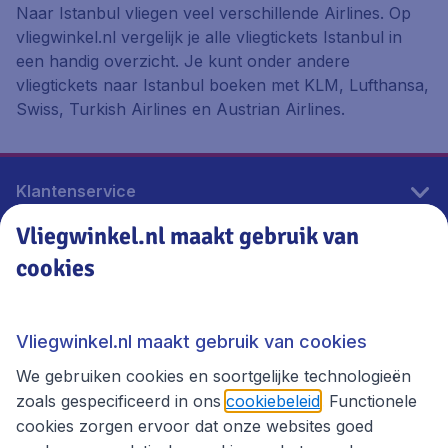
Naar Istanbul vliegen veel verschillende Airlines. Op
vliegwinkel.nl vergelijk je alle vliegtickets Istanbul in
een handig overzicht. Je kunt onder andere
vliegtickets naar Istanbul boeken met KLM, Lufthansa,
Swiss, Turkish Airlines en Austrian Airlines.
Klantenservice
Vliegwinkel.nl maakt gebruik van
cookies
Vliegwinkel.nl
Thema's
Vliegwinkel.nl maakt gebruik van cookies
We gebruiken cookies en soortgelijke technologieën
zoals gespecificeerd in ons
cookiebeleid
. Functionele
cookies zorgen ervoor dat onze websites goed