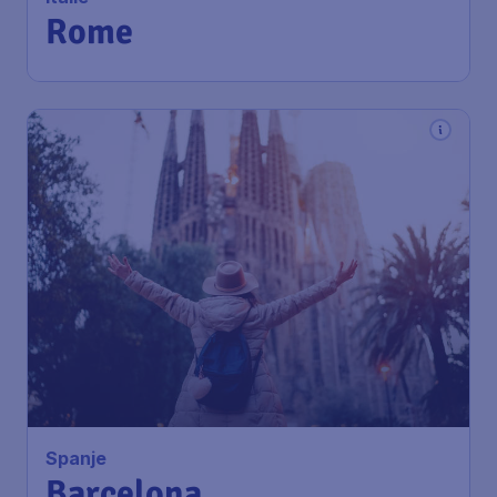
Rome
103
*
Spanje
€
vanaf
Barcelona
Amsterdam
,
Amsterdam
Heenreis:
14 aug
Airport Schiphol
Barcelona
,
Luchthaven Josep
Terugreis:
05 sep
Tarradellas Barcelona-El Prat