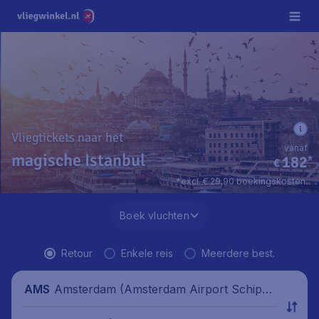
Vliegtickets naar het
vanaf
magische Istanbul
182
*
€
*excl. € 29,90 boekingskosten.
Boek vluchten
Retour
Enkele reis
Meerdere best.
Amsterdam (Amsterdam Airport Schipho
AMS
l), Nederland