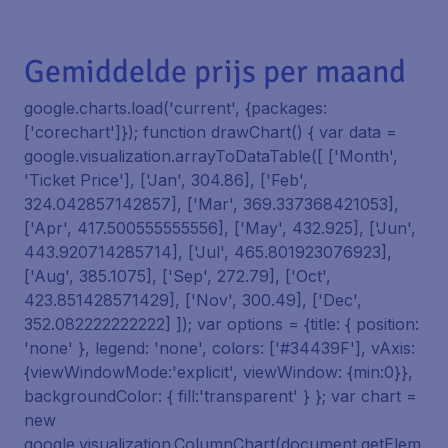
Gemiddelde prijs per maand
google.charts.load('current', {packages:
['corechart']}); function drawChart() { var data =
google.visualization.arrayToDataTable([ ['Month',
'Ticket Price'], ['Jan', 304.86], ['Feb',
324.042857142857], ['Mar', 369.337368421053],
['Apr', 417.500555555556], ['May', 432.925], ['Jun',
443.920714285714], ['Jul', 465.801923076923],
['Aug', 385.1075], ['Sep', 272.79], ['Oct',
423.851428571429], ['Nov', 300.49], ['Dec',
352.082222222222] ]); var options = {title: { position:
'none' }, legend: 'none', colors: ['#34439F'], vAxis:
{viewWindowMode:'explicit', viewWindow: {min:0}},
backgroundColor: { fill:'transparent' } }; var chart =
new
google.visualization.ColumnChart(document.getElem