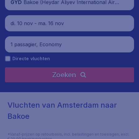
Bakoe (Heydar Aliyev International Airpo
GYD
rt), Azerbeidzjan
di. 10 nov - ma. 16 nov
1 passagier, Economy
Directe vluchten
Zoeken
Vluchten van Amsterdam naar
Bakoe
*Vanaf-prijzen op retourbasis, incl. belastingen en toeslagen, excl.
€ 29,90 boekingskosten.