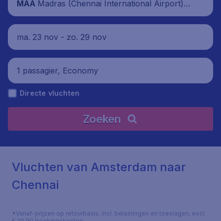
Madras (Chennai International Airport), I
MAA
ndia
ma. 23 nov - zo. 29 nov
1 passagier, Economy
Directe vluchten
Zoeken
Vluchten van Amsterdam naar
Chennai
*Vanaf-prijzen op retourbasis, incl. belastingen en toeslagen, excl.
€ 29,90 boekingskosten.