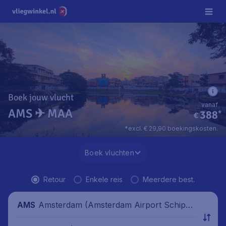
Boek jouw vlucht
vanaf
AMS ✈ MAA
388
*
€
*excl. € 29,90 boekingskosten.
Boek vluchten
Retour
Enkele reis
Meerdere best.
Amsterdam (Amsterdam Airport Schipho
AMS
l), Nederland