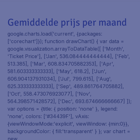
Gemiddelde prijs per maand
google.charts.load('current', {packages:
['corechart']}); function drawChart() { var data =
google.visualization.arrayToDataTable([ ['Month',
'Ticket Price'], ['Jan', 536.084444444444], ['Feb',
513.385], ['Mar', 608.834705882353], ['Apr',
581.603333333333], ['May', 618.2], ['Jun',
606.904137931034], ['Jul', 799.615], ['Aug',
625.333333333333], ['Sep', 489.861764705882],
['Oct', 558.473076923077], ['Nov',
564.398571428572], ['Dec', 693.674666666667] ]);
var options = {title: { position: 'none' }, legend:
'none', colors: ['#34439F'], vAxis:
{viewWindowMode:'explicit', viewWindow: {min:0}},
backgroundColor: { fill:'transparent' } }; var chart =
new