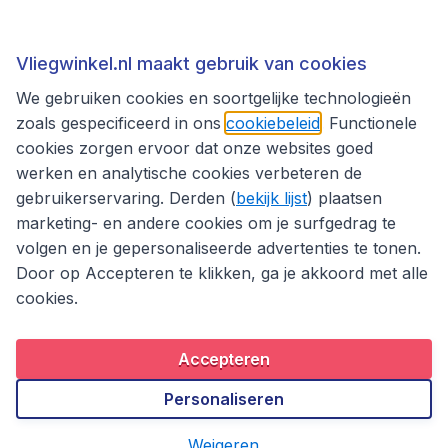
Thema's
Vliegwinkel.nl maakt gebruik van cookies
We gebruiken cookies en soortgelijke technologieën
zoals gespecificeerd in ons
cookiebeleid
. Functionele
cookies zorgen ervoor dat onze websites goed
werken en analytische cookies verbeteren de
gebruikerservaring. Derden (
bekijk lijst
) plaatsen
marketing- en andere cookies om je surfgedrag te
volgen en je gepersonaliseerde advertenties te tonen.
Door op Accepteren te klikken, ga je akkoord met alle
cookies.
Toegankelijkheidsverklaring
Algemene voorwaarden
Disclaimer
Privacybeleid
Cookies
Accepteren
Copyright © 2026
Personaliseren
Weigeren