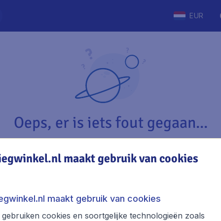
EUR
Oeps, er is iets fout gegaan...
iegwinkel.nl maakt gebruik van cookies
Vliegwinkel.nl
The
Over Vliegwinkel.nl
Stede
iegwinkel.nl maakt gebruik van cookies
Juridische informatie
Week
gebruiken cookies en soortgelijke technologieën zoals