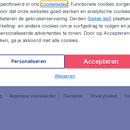
Vacatures
Fly-d
pecificeerd in ons
cookiebeleid
. Functionele cookies zorge
Reisgids
Last 
oor dat onze websites goed werken en analytische cookie
Rout
beteren de gebruikerservaring. Derden (
bekijk lijst
) plaatse
Vlieg
keting- en andere cookies om je surfgedrag te volgen en j
ersonaliseerde advertenties te tonen. Door op Accepteren
kken, ga je akkoord met alle cookies.
Accepteren
Personaliseren
Weigeren
ng
Algemene voorwaarden
Disclaimer
Privacybeleid
Co