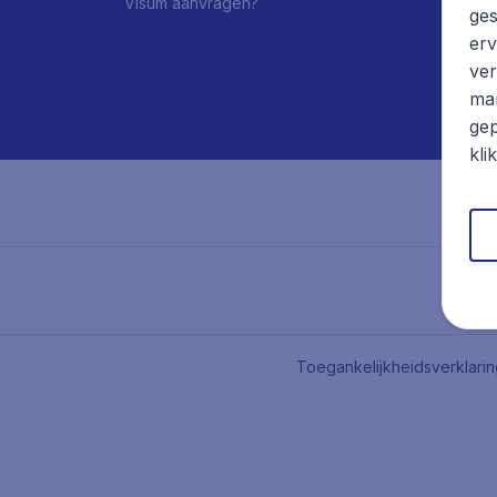
Visum aanvragen?
ges
erv
ver
mar
gep
kli
Toegankelijkheidsverklari