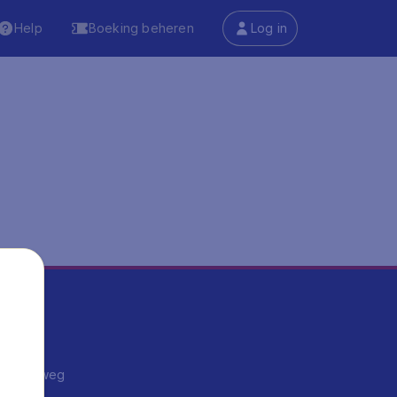
Help
Boeking beheren
Log in
ma's
ntrips
endje weg