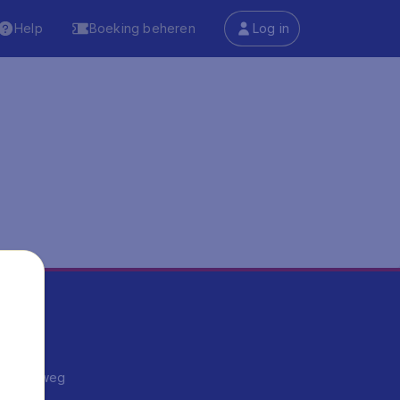
Help
Boeking beheren
Log in
ma's
ntrips
endje weg