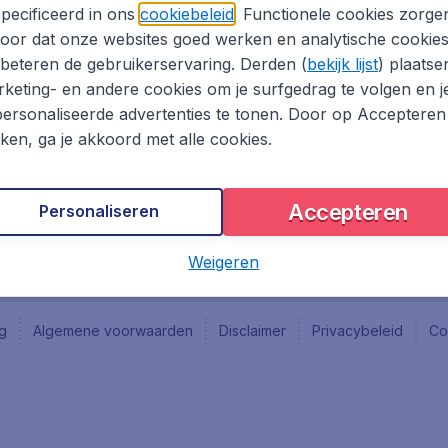
Vacatures
Fly-d
pecificeerd in ons
cookiebeleid
. Functionele cookies zorge
Reisgids
Last 
oor dat onze websites goed werken en analytische cookie
Rout
beteren de gebruikerservaring. Derden (
bekijk lijst
) plaatse
Vlieg
keting- en andere cookies om je surfgedrag te volgen en j
ersonaliseerde advertenties te tonen. Door op Accepteren
kken, ga je akkoord met alle cookies.
Accepteren
Personaliseren
Weigeren
ng
Algemene voorwaarden
Disclaimer
Privacybeleid
Co