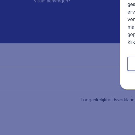
Visum aanvragen?
ges
erv
ver
mar
gep
kli
Toegankelijkheidsverklari