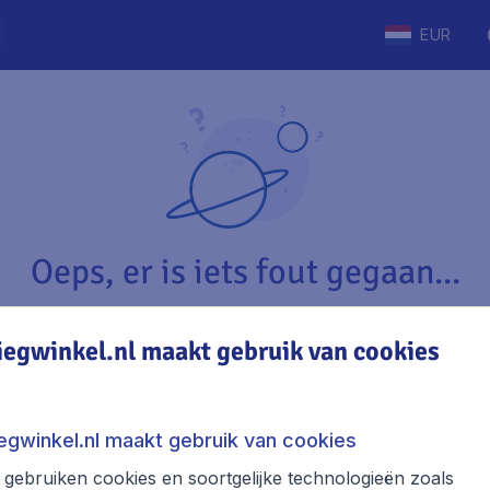
EUR
Oeps, er is iets fout gegaan...
iegwinkel.nl maakt gebruik van cookies
Vliegwinkel.nl
The
Over Vliegwinkel.nl
Stede
iegwinkel.nl maakt gebruik van cookies
Juridische informatie
Week
gebruiken cookies en soortgelijke technologieën zoals