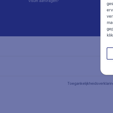
Visum aanvragen?
ges
erv
ver
mar
gep
kli
Toegankelijkheidsverklari