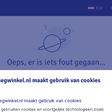
EUR
Oeps, er is iets fout gegaan...
iegwinkel.nl maakt gebruik van cookies
Vliegwinkel.nl
The
Over Vliegwinkel.nl
Stede
iegwinkel.nl maakt gebruik van cookies
Juridische informatie
Week
gebruiken cookies en soortgelijke technologieën zoals