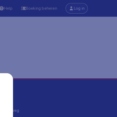
Help
Boeking beheren
Log in
ma's
ntrips
endje weg