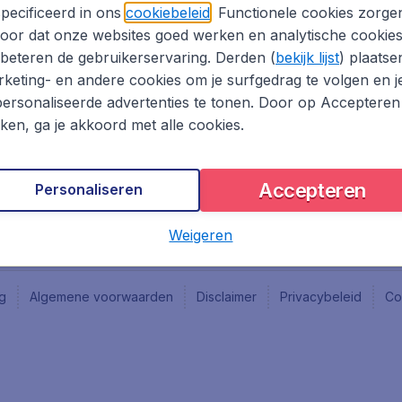
Vacatures
Fly-d
pecificeerd in ons
cookiebeleid
. Functionele cookies zorge
Reisgids
Last 
oor dat onze websites goed werken en analytische cookie
Rout
beteren de gebruikerservaring. Derden (
bekijk lijst
) plaatse
Vlieg
keting- en andere cookies om je surfgedrag te volgen en j
ersonaliseerde advertenties te tonen. Door op Accepteren
kken, ga je akkoord met alle cookies.
Accepteren
Personaliseren
Weigeren
ng
Algemene voorwaarden
Disclaimer
Privacybeleid
Co