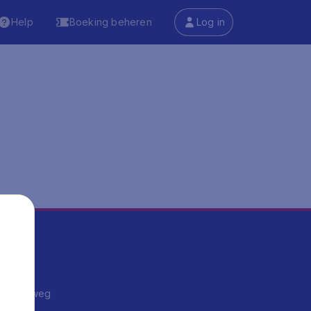
Help
Boeking beheren
Log in
ma's
ntrips
endje weg