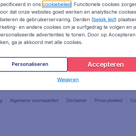
Vacatures
Fly-d
pecificeerd in ons
cookiebeleid
. Functionele cookies zorge
Reisgids
Last 
oor dat onze websites goed werken en analytische cookie
Rout
beteren de gebruikerservaring. Derden (
bekijk lijst
) plaatse
Vlieg
keting- en andere cookies om je surfgedrag te volgen en j
ersonaliseerde advertenties te tonen. Door op Accepteren
kken, ga je akkoord met alle cookies.
Accepteren
Personaliseren
Weigeren
ng
Algemene voorwaarden
Disclaimer
Privacybeleid
Co