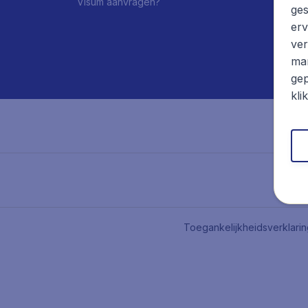
Visum aanvragen?
ges
erv
ver
mar
gep
kli
Toegankelijkheidsverklari