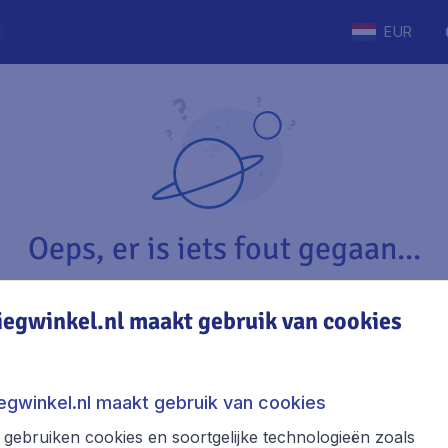
EUR
Oeps, er is iets fout gegaan...
iegwinkel.nl maakt gebruik van cookies
Vliegwinkel.nl
The
Over Vliegwinkel.nl
Stede
iegwinkel.nl maakt gebruik van cookies
Juridische informatie
Week
gebruiken cookies en soortgelijke technologieën zoals