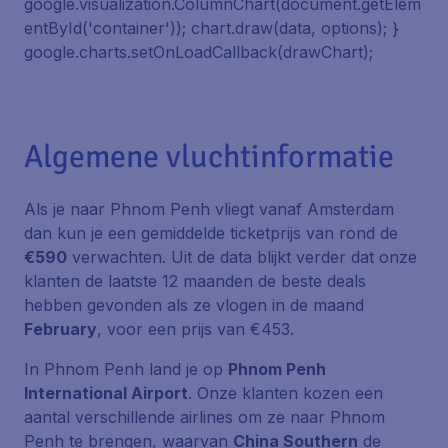
google.visualization.ColumnChart(document.getElem
entById('container')); chart.draw(data, options); }
google.charts.setOnLoadCallback(drawChart);
Algemene vluchtinformatie
Als je naar Phnom Penh vliegt vanaf Amsterdam
dan kun je een gemiddelde ticketprijs van rond de
€590
verwachten. Uit de data blijkt verder dat onze
klanten de laatste 12 maanden de beste deals
hebben gevonden als ze vlogen in de maand
February
, voor een prijs van €453.
In Phnom Penh land je op
Phnom Penh
International Airport
. Onze klanten kozen een
aantal verschillende airlines om ze naar Phnom
Penh te brengen, waarvan
China Southern
de