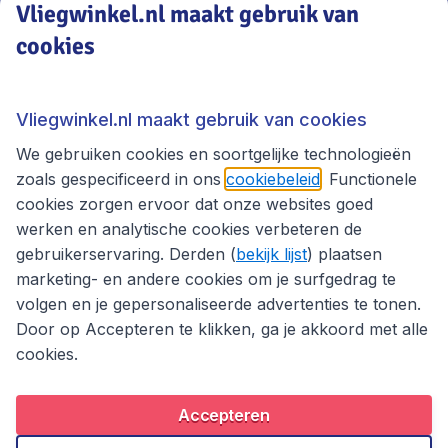
Vliegwinkel.nl maakt gebruik van
cookies
Vliegwinkel.nl
Thema's
Vliegwinkel.nl maakt gebruik van cookies
We gebruiken cookies en soortgelijke technologieën
zoals gespecificeerd in ons
cookiebeleid
. Functionele
cookies zorgen ervoor dat onze websites goed
werken en analytische cookies verbeteren de
gebruikerservaring. Derden (
bekijk lijst
) plaatsen
marketing- en andere cookies om je surfgedrag te
volgen en je gepersonaliseerde advertenties te tonen.
Door op Accepteren te klikken, ga je akkoord met alle
cookies.
Toegankelijkheidsverklaring
Algemene voorwaarden
Disclaimer
Privacybeleid
Cookies
Accepteren
Copyright © 2026