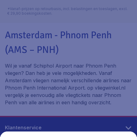
*Vanaf-prijzen op retourbasis, incl. belastingen en toeslagen, excl.
€ 29,90 boekingskosten.
Amsterdam - Phnom Penh
(AMS – PNH)
Wil je vanaf Schiphol Airport naar Phnom Penh
vliegen? Dan heb je vele mogelijkheden. Vanaf
Amsterdam vliegen namelijk verschillende airlines naar
Phnom Penh International Airport. op vliegwinkel.nl
vergelijk je eenvoudig alle vliegtickets naar Phnom
Penh van alle airlines in een handig overzicht.
Klantenservice