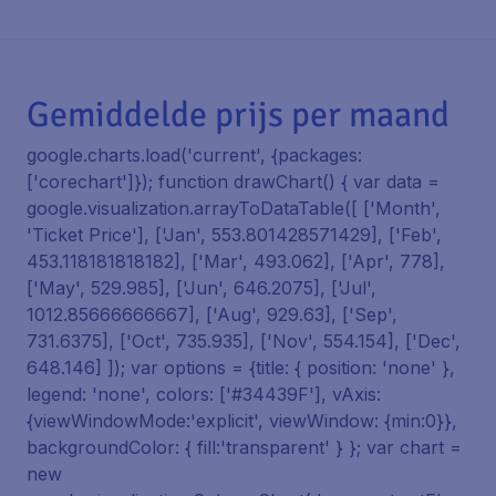
Gemiddelde prijs per maand
google.charts.load('current', {packages:
['corechart']}); function drawChart() { var data =
google.visualization.arrayToDataTable([ ['Month',
'Ticket Price'], ['Jan', 553.801428571429], ['Feb',
453.118181818182], ['Mar', 493.062], ['Apr', 778],
['May', 529.985], ['Jun', 646.2075], ['Jul',
1012.85666666667], ['Aug', 929.63], ['Sep',
731.6375], ['Oct', 735.935], ['Nov', 554.154], ['Dec',
648.146] ]); var options = {title: { position: 'none' },
legend: 'none', colors: ['#34439F'], vAxis:
{viewWindowMode:'explicit', viewWindow: {min:0}},
backgroundColor: { fill:'transparent' } }; var chart =
new