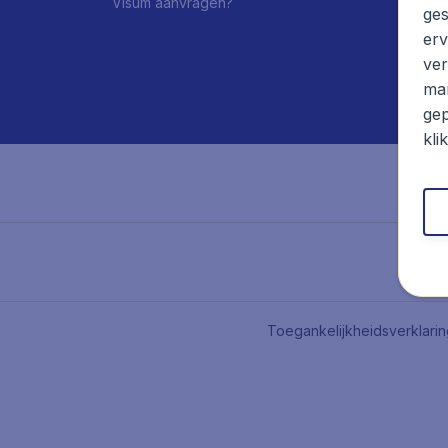
Visum aanvragen?
ges
erv
ver
mar
gep
kli
Toegankelijkheidsverklari