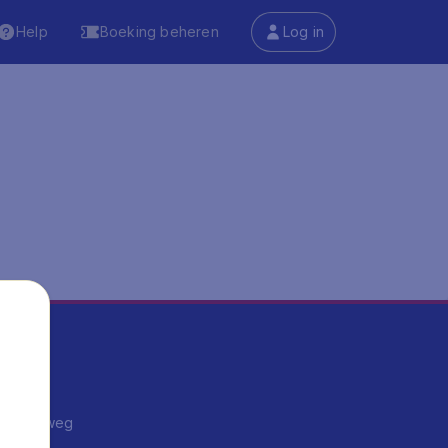
Help
Boeking beheren
Log in
ma's
ntrips
endje weg