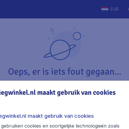
EUR
Oeps, er is iets fout gegaan...
iegwinkel.nl maakt gebruik van cookies
Vliegwinkel.nl
The
Over Vliegwinkel.nl
Stede
iegwinkel.nl maakt gebruik van cookies
Juridische informatie
Week
gebruiken cookies en soortgelijke technologieën zoals