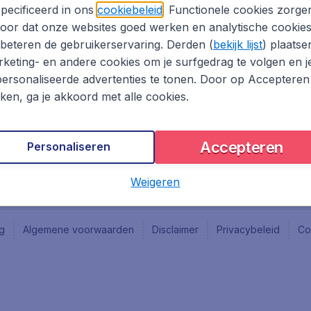
Vacatures
Fly-d
pecificeerd in ons
cookiebeleid
. Functionele cookies zorge
Reisgids
Last 
oor dat onze websites goed werken en analytische cookie
Rout
beteren de gebruikerservaring. Derden (
bekijk lijst
) plaatse
Vlieg
keting- en andere cookies om je surfgedrag te volgen en j
ersonaliseerde advertenties te tonen. Door op Accepteren
kken, ga je akkoord met alle cookies.
Accepteren
Personaliseren
Weigeren
ng
Algemene voorwaarden
Disclaimer
Privacybeleid
Co