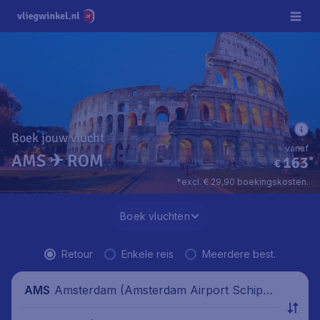
Boek jouw vlucht
vanaf
AMS ✈ ROM
163
*
€
*excl. € 29,90 boekingskosten.
Boek vluchten
Retour
Enkele reis
Meerdere best.
Amsterdam (Amsterdam Airport Schipho
AMS
l), Nederland