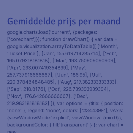
Gemiddelde prijs per maand
google.charts.load('current', {packages:
['corechart']}); function drawChart() { var data =
google.visualization.arrayToDataTable([ ['Month',
'Ticket Price'], ['Jan', 155.619714285714], ['Feb',
165.079318181818], ['Mar', 193.750909090909],
['Apr', 233.007419354839], ['May',
257.737916666667], ['Jun', 186.95], ['Jul',
220.378484848485], ['Aug', 217.382333333333],
['Sep', 218.8176], ['Oct', 226.739393939394],
['Nov', 176.642666666667], ['Dec',
219.983181818182] ]); var options = {title: { position:
'none' }, legend: 'none', colors: ['#34439F'], vAxis:
{viewWindowMode:'explicit', viewWindow: {min:0}},
backgroundColor: { fill:'transparent' } }; var chart =
new