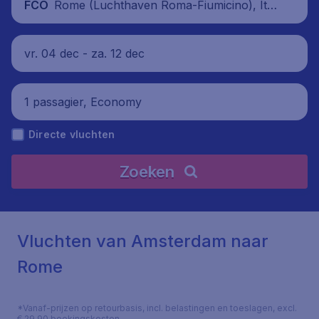
Rome (Luchthaven Roma-Fiumicino), Ital
FCO
ië
vr. 04 dec - za. 12 dec
1 passagier, Economy
Directe vluchten
Zoeken
Vluchten van Amsterdam naar
Rome
*Vanaf-prijzen op retourbasis, incl. belastingen en toeslagen, excl.
€ 29,90 boekingskosten.